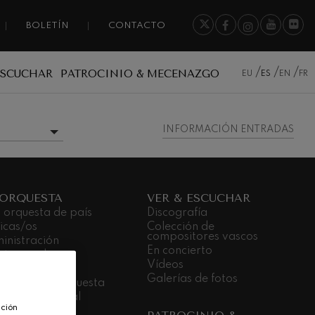
BOLETÍN
CONTACTO
ESCUCHAR
PATROCINIO & MECENAZGO
EU
ES
EN
FR
INFORMACIÓN ENTRADAS
MÁS INFORMACIÓN
 ORQUESTA
VER & ESCUCHAR
 orquesta de país
Discografía
icas/os
Colección de
compositores vascos
inistración
En concierto
stras sedes
Vídeos
dá Gela
Galerías de fotos
bajar en la orquesta
promiso social
ación
nsparencia