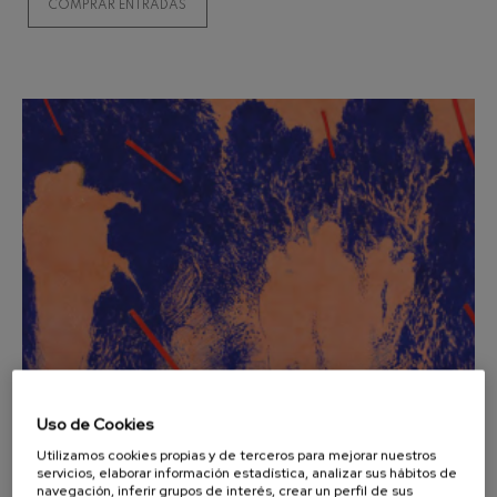
COMPRAR ENTRADAS
Concierto para violín nº5
Wolfgang Amadeus Mozart
Max Bruch: Kol nidrei
Max Bruch
Robert Schumann: Concierto
para violín
Robert Schumann
Gabriel Fauré: Pelléas et
Mélisande
Gabriel Fauré
Franz Schubert: Sinfonía nº9,
'La grande'
Franz Schubert
Wolfgang Amadeus Mozart:
Concierto para clarinete
Wolfgang Amadeus Mozart
Uso de Cookies
12
AGOSTO, 2026
Miércoles, 20:00
h.
Utilizamos cookies propias y de terceros para mejorar nuestros
servicios, elaborar información estadística, analizar sus hábitos de
navegación, inferir grupos de interés, crear un perfil de sus