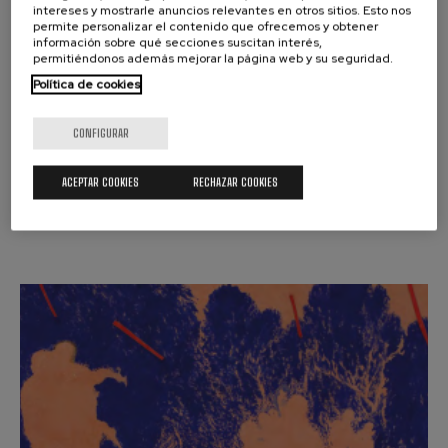
intereses y mostrarle anuncios relevantes en otros sitios. Esto nos
OTRAS ACTIVIDADES
permite personalizar el contenido que ofrecemos y obtener
QUINCENA MUSICAL: ARRIAGA
información sobre qué secciones suscitan interés,
permitiéndonos además mejorar la página web y su seguridad.
HARRIGARRIA
Política de cookies
JUANJO MENA
Donostia
CONFIGURAR
ACEPTAR COOKIES
RECHAZAR COOKIES
COMPRAR ENTRADAS