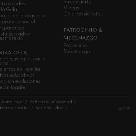
En concierto
stras sedes
Vídeos
dá Gela
Galerías de fotos
bajar en la orquesta
promiso social
nsparencia
PATROCINIO &
stu Euskadiko
MECENAZGO
estrarekin
Patrocinio
Mecenazgo
SIKA GELA
a de música, espacio
erto
ciertos en Familia
tros educativos
ca sin exclusiones
elan logale
Aviso legal
Política de privacidad
ítica de cookies
Sostenibilidad