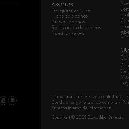
Nue
ABONOS
Jor
Por qué abonarse
ms: Sinfonía nº2
Tra
Tipos de abonos
ms
Com
Nuevos abonos
Tra
Renovación de abonos
k: Sinfonía nº6
Abe
Nuestras sedes
k
Ork
MU
ms: Concierto para piano nº1
ms
Aul
abi
Con
ethoven: Sinfonía nº2
Cen
ethoven
Músi
Log
deus Mozart: Concierto para
deus Mozart
Transparencia
Área de contratación
Condiciones generales de compra
Pol
 nidrei
Sistema Interno de Información
Copyright © 2025 Euskadiko Orkestra
nn: Concierto para violín