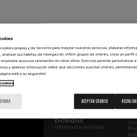
iaciones sinfónicas
fonía nº4
ookies
cookies propias y de terceros para mejorar nuestros servicios, elaborar inform
 Los esclavos felices. Obertura
, analizar sus hábitos de navegación, inferir grupos de interés, crear un perfil 
 mostrarle anuncios relevantes en otros sitios. Esto nos permite personalizar 
mos y obtener información sobre qué secciones suscitan interés, permitién
 Sinfonía nº83
 página web y su seguridad.
 cookies
ells
Casals
IGURAR
ACEPTAR COOKIES
RECHAZAR
: Sinfonía nº4
CONCIERTOS &
LA
ENTRADAS
Una
t: Canción nocturna en el
Información entradas
Mús
Adm