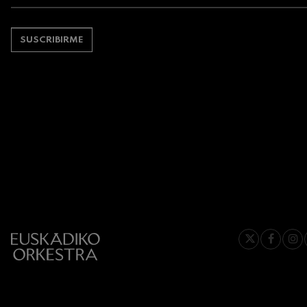
Johannes Brah
SUSCRIBIRME
Johannes Brah
Antonin Dvora
Antonin Dvora
Johannes Brah
Johannes Brah
Ludwig van Be
Ludwig van Be
Wolfgang Ama
violín nº5
Wolfgang Ama
Max Bruch: Kol
Max Bruch
Robert Schuma