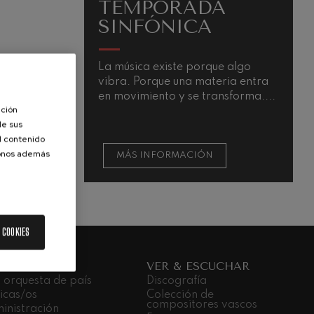
TEMPORADA
SINFÓNICA
La música existe porque algo
vibra. Porque una materia entra
en movimiento y se transforma....
ación
de sus
el contenido
donos además
MÁS INFORMACIÓN
 COOKIES
 ORQUESTA
VER & ESCUCHAR
 orquesta de país
Discografía
icas/os
Colección de
compositores vascos
inistración