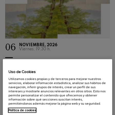
06
NOVIEMBRE, 2026
Viernes, 19:30
h.
TEMPORADA SINFÓNICA
AITA DONOSTIA: LA VIE
Uso de Cookies
PROFONDE DE SAINT
Utilizamos cookies propias y de terceros para mejorar nuestros
FRANÇOIS D'ASSISE
servicios, elaborar información estadística, analizar sus hábitos de
navegación, inferir grupos de interés, crear un perfil de sus
intereses y mostrarle anuncios relevantes en otros sitios. Esto nos
ERNEST MARTÍNEZ IZQUIERDO
permite personalizar el contenido que ofrecemos y obtener
Donostia-San Sebastián A
información sobre qué secciones suscitan interés,
permitiéndonos además mejorar la página web y su seguridad.
Política de cookies