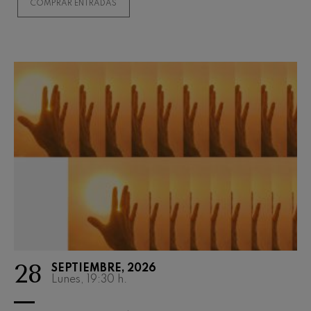
COMPRAR ENTRADAS
Concierto para violín nº5
Wolfgang Amadeus Mozart
Max Bruch: Kol nidrei
Max Bruch
Robert Schumann: Concierto
para violín
Robert Schumann
Gabriel Fauré: Pelléas et
Mélisande
Gabriel Fauré
Franz Schubert: Sinfonía nº9,
'La grande'
Franz Schubert
Wolfgang Amadeus Mozart:
Concierto para clarinete
Wolfgang Amadeus Mozart
28
SEPTIEMBRE, 2026
Lunes, 19:30
h.