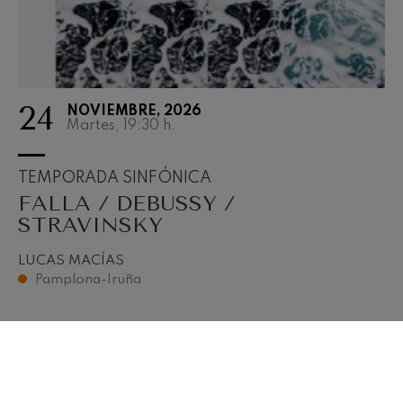
24
NOVIEMBRE, 2026
Martes, 19:30
h.
TEMPORADA SINFÓNICA
FALLA / DEBUSSY /
STRAVINSKY
LUCAS MACÍAS
Pamplona-Iruña
COMPRAR ENTRADAS