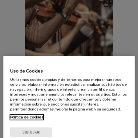
J. C. Arriaga: Los esclavos
felices. Obertura
J. C. Arriaga
Joseph Haydn: Sinfonía nº83
Joseph Haydn
El cant dels ocells
Popular / Pau Casals
Franz Schmidt: Sinfonía nº4
Franz Schmidt
Franz Schubert: Canción
nocturna en el bosque
Franz Schubert
Uso de Cookies
Johannes Brahms: Sinfonía
INFORMACIÓN
nº2
Utilizamos cookies propias y de terceros para mejorar nuestros
Johannes Brahms
servicios, elaborar información estadística, analizar sus hábitos de
BASES
navegación, inferir grupos de interés, crear un perfil de sus
Antonin Dvorak: Sinfonía nº6
intereses y mostrarle anuncios relevantes en otros sitios. Esto nos
Antonin Dvorak
permite personalizar el contenido que ofrecemos y obtener
Johannes Brahms: Concierto
información sobre qué secciones suscitan interés,
INSCRIPCIÓN
para piano nº1
permitiéndonos además mejorar la página web y su seguridad.
Johannes Brahms
Política de cookies
INSCRIPCIÓN
Ludwig van Beethoven:
Sinfonía nº2
Ludwig van Beethoven
CONFIGURAR
Wolfgang Amadeus Mozart: