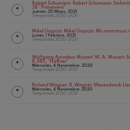
Robert Schumann:
Robert Schumann: Sinfonía
38 "Primavera"
C. Franck: Var
Jueves, 20 Mayo, 2021
C. Franck
Temporada 2020-2021
J. Brahms: Sin
Mikel Urquiza:
Mikel Urquiza: Mis monstruos 
J. Brahms
Lunes, 1 Febrero, 2021
Temporada 2020-2021
J. C. Arriaga:
J. C. Arriaga
Wolfgang Amadeus Mozart:
W. A. Mozart: Si
K.385, "Haffner"
12
Joseph Haydn:
AGOSTO, 
Miércoles, 4 Noviembre, 2020
Joseph Haydn
Temporada 2020-2021
MIÉRCOLES
H.
El cant dels oc
Richard Wagner:
R. Wagner: Wesendonck Li
Popular / Pau 
Miércoles, 4 Noviembre, 2020
Temporada 2020-2021
Franz Schmidt
Franz Schmidt
Franz Schuber
bosque
Franz Schubert