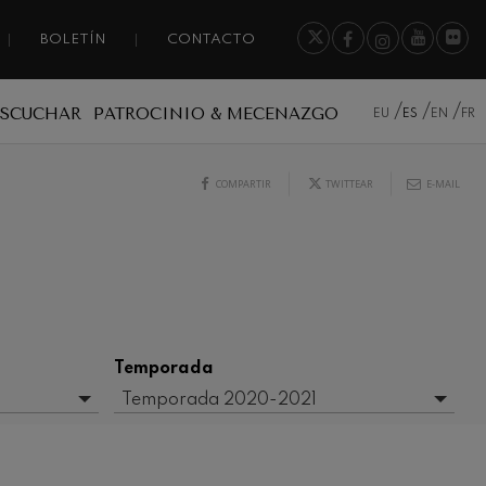
BOLETÍN
CONTACTO
ESCUCHAR
PATROCINIO & MECENAZGO
EU
ES
EN
FR
COMPARTIR
TWITTEAR
E-MAIL
Temporada
Temporada 2020-2021
- Cualquiera -
2017-2018
2020/2021 Denboraldia