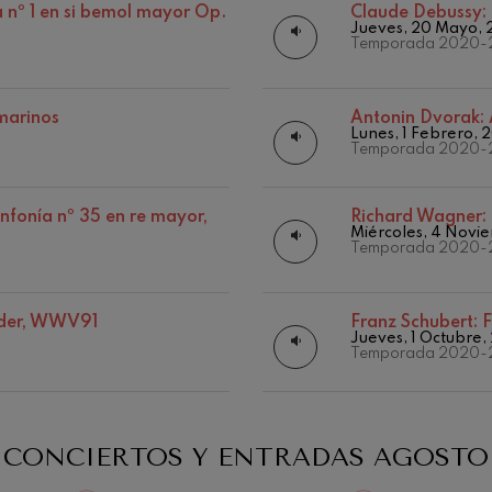
Matineés
 nº 1 en si bemol mayor Op.
Claude Debussy:
Jueves, 20 Mayo, 
Otras actividades
iaciones sinfónicas
Temporada 2020-
fonía nº4
marinos
Antonin Dvorak:
Lunes, 1 Febrero, 
Temporada 2020-
 Los esclavos felices. Obertura
nfonía nº 35 en re mayor,
Richard Wagner:
Miércoles, 4 Novi
19
 Sinfonía nº83
2026
AGOSTO, 2026
Temporada 2020-
, 20:00
MIÉRCOLES, 20:00
H.
ells
eder, WWV91
Franz Schubert:
F
Casals
Jueves, 1 Octubre
Temporada 2020-
: Sinfonía nº4
CONCIERTOS Y ENTRADAS
AGOSTO
t: Canción nocturna en el