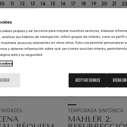
10
11
12
13
14
15
16
17
18
19
20
21
2
LU
MA
MI
JU
VI
SA
DO
LU
MA
MI
JU
VI
SA
ms: Sinfonía nº2
ms
ookies
k: Sinfonía nº6
cookies propias y de terceros para mejorar nuestros servicios, elaborar inform
k
, analizar sus hábitos de navegación, inferir grupos de interés, crear un perfil 
 mostrarle anuncios relevantes en otros sitios. Esto nos permite personalizar 
mos y obtener información sobre qué secciones suscitan interés, permitién
ms: Concierto para piano nº1
ms
 página web y su seguridad.
 cookies
ethoven: Sinfonía nº2
ethoven
IGURAR
ACEPTAR COOKIES
RECHAZAR
deus Mozart: Concierto para
25
STO, 2026
SEPTIEMBRE, 2026
deus Mozart
coles, 20:00
h.
Viernes, 19:30
h.
 nidrei
IVIDADES
TEMPORADA SINFÓNICA
CENA
MAHLER 2:
AL: RÉQUIEM
RESURRECCIÓ
nn: Concierto para violín