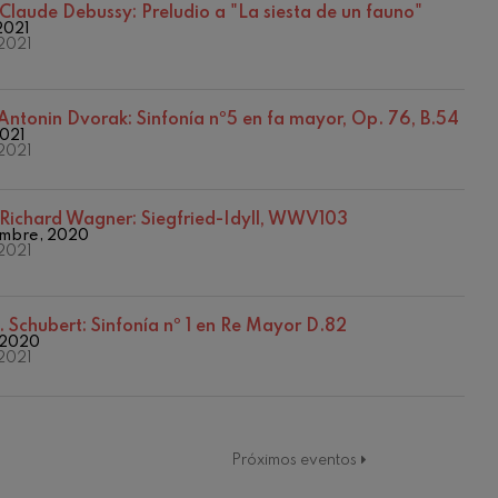
2021/2022 Denboraldia
Claude Debussy: Preludio a "La siesta de un fauno"
2021
2022/2023 Denboraldia
2021
Temporada 2016/2017
Temporada 2017/2018
Temporada 2018/2019
Antonin Dvorak: Sinfonía nº5 en fa mayor, Op. 76, B.54
Temporada 2019-2020
2021
Temporada 2019/2020
2021
Temporada 2020/2021
Temporada 2021/2022
Temporada abono 2019-2020
Richard Wagner: Siegfried-Idyll, WWV103
embre, 2020
Temporada de abono 2020/2021
2021
. Schubert: Sinfonía nº 1 en Re Mayor D.82
, 2020
2021
Próximos eventos