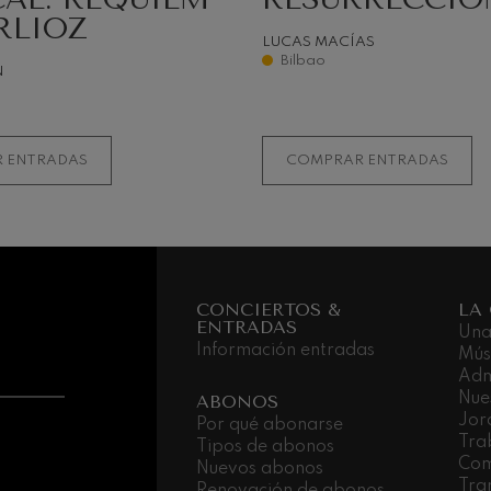
nn
RLIOZ
LUCAS MACÍAS
 Pelléas et Mélisande
Bilbao
N
: Sinfonía nº9, 'La grande'
 ENTRADAS
COMPRAR ENTRADAS
deus Mozart: Concierto para
deus Mozart
CONCIERTOS &
LA
ENTRADAS
Una
Información entradas
Mús
Adm
Nue
ABONOS
Jor
Por qué abonarse
Tra
Tipos de abonos
Com
Nuevos abonos
Tra