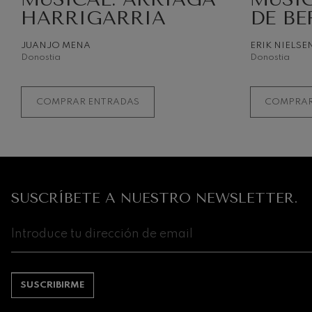
Robert Schuma
HARRIGARRIA
DE BE
Gabriel Fauré:
JUANJO MENA
ERIK NIELSE
Gabriel Fauré
Donostia
Donostia
Franz Schubert
Franz Schubert
COMPRAR ENTRADAS
COMPRAR
Wolfgang Ama
clarinete
Wolfgang Ama
SUSCRÍBETE A NUESTRO NEWSLETTER.
SUSCRIBIRME