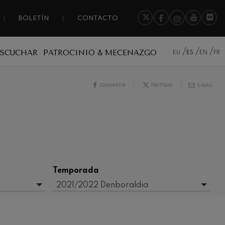
BOLETÍN
CONTACTO
ESCUCHAR
PATROCINIO & MECENAZGO
EU
ES
EN
FR
COMPARTIR
TWITTEAR
E-MAIL
Temporada
2021/2022 Denboraldia
- Cualquiera -
2017-2018
2020/2021 Denboraldia