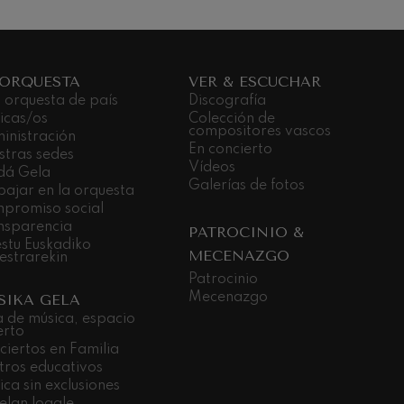
 ORQUESTA
VER & ESCUCHAR
 orquesta de país
Discografía
icas/os
Colección de
compositores vascos
inistración
En concierto
stras sedes
Vídeos
dá Gela
Galerías de fotos
bajar en la orquesta
promiso social
nsparencia
PATROCINIO &
stu Euskadiko
MECENAZGO
estrarekin
Patrocinio
Mecenazgo
SIKA GELA
a de música, espacio
erto
ciertos en Familia
tros educativos
ca sin exclusiones