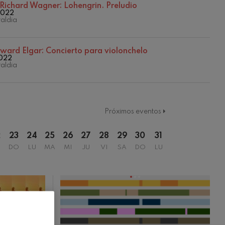
2022/2023 Denboraldia
Richard Wagner: Lohengrin. Preludio
2022
Temporada 2016/2017
aldia
Temporada 2017/2018
Temporada 2018/2019
Temporada 2019-2020
ward Elgar: Concierto para violonchelo
Temporada 2019/2020
2022
aldia
Temporada 2020-2021
Temporada 2020/2021
Temporada 2021/2022
Temporada abono 2019-2020
Temporada de abono 2020/2021
Próximos eventos
2
23
24
25
26
27
28
29
30
31
DO
LU
MA
MI
JU
VI
SA
DO
LU