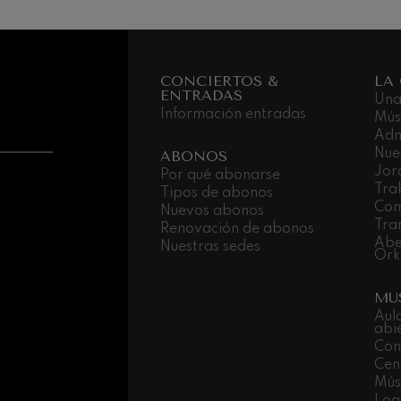
nn
 Pelléas et Mélisande
CONCIERTOS &
LA
ENTRADAS
Una
: Sinfonía nº9, 'La grande'
Información entradas
Mús
Adm
Nue
ABONOS
deus Mozart: Concierto para
Jor
Por qué abonarse
deus Mozart
Tra
Tipos de abonos
Com
Nuevos abonos
Tra
Renovación de abonos
Abe
Nuestras sedes
Ork
MU
Aul
abi
Con
Cen
Músi