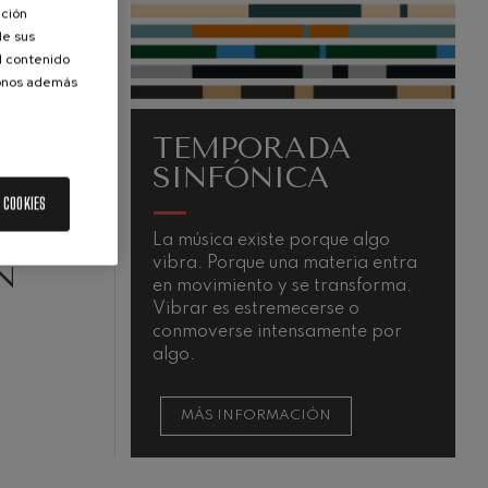
ación
de sus
el contenido
donos además
TEMPORADA
SINFÓNICA
 COOKIES
La música existe porque algo
L
vibra. Porque una materia entra
a
N
en movimiento y se transforma.
c
Vibrar es estremecerse o
y
conmoverse intensamente por
m
algo.
d
MÁS INFORMACIÓN