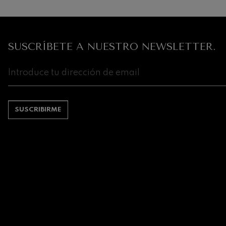
Robert Schuma
Gabriel Fauré:
Gabriel Fauré
SUSCRÍBETE A NUESTRO NEWSLETTER.
Franz Schubert
Franz Schubert
Wolfgang Ama
clarinete
Wolfgang Ama
SUSCRIBIRME