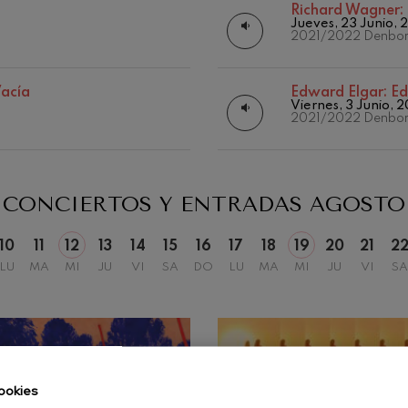
Matineés
Richard Wagner:
Jueves, 23 Junio, 
Otras actividades
19
iaciones sinfónicas
2026
AGOSTO, 2026
2021/2022 Denbor
, 20:00
MIÉRCOLES, 20:00
H.
fonía nº4
Vacía
Edward Elgar:
Ed
Viernes, 3 Junio, 
2021/2022 Denbor
 Los esclavos felices. Obertura
CONCIERTOS Y ENTRADAS
AGOSTO
 Sinfonía nº83
10
11
12
13
14
15
16
17
18
19
20
21
2
ells
LU
MA
MI
JU
VI
SA
DO
LU
MA
MI
JU
VI
SA
Casals
: Sinfonía nº4
t: Canción nocturna en el
ookies