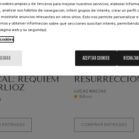
cookies propias y de terceros para mejorar nuestros servicios, elaborar inform
, analizar sus hábitos de navegación, inferir grupos de interés, crear un perfil 
ms: Sinfonía nº2
 mostrarle anuncios relevantes en otros sitios. Esto nos permite personalizar 
ms
mos y obtener información sobre qué secciones suscitan interés, permitién
 página web y su seguridad.
k: Sinfonía nº6
25
k
 cookies
STO, 2026
SEPTIEMBRE, 2026
coles, 20:00
h.
Viernes, 19:30
h.
ms: Concierto para piano nº1
IGURAR
ACEPTAR COOKIES
RECHAZAR
ms
IVIDADES
TEMPORADA SINFÓNICA
CENA
MAHLER 2:
ethoven: Sinfonía nº2
AL: RÉQUIEM
RESURRECCIÓ
ethoven
RLIOZ
LUCAS MACÍAS
deus Mozart: Concierto para
Bilbao
N
deus Mozart
 nidrei
 ENTRADAS
COMPRAR ENTRADAS
nn: Concierto para violín