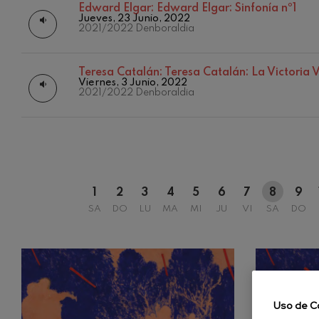
Edward Elgar:
Edward Elgar: Sinfonía nº1
Jueves, 23 Junio, 2022
12
C. Franck: Var
AGOSTO, 
2021/2022 Denboraldia
C. Franck
MIÉRCOLES
H.
J. Brahms: Sin
Teresa Catalán:
Teresa Catalán: La Victoria 
J. Brahms
Viernes, 3 Junio, 2022
2021/2022 Denboraldia
J. C. Arriaga:
J. C. Arriaga
Joseph Haydn:
Joseph Haydn
1
2
3
4
5
6
7
8
9
El cant dels oc
SA
DO
LU
MA
MI
JU
VI
SA
DO
Popular / Pau 
Franz Schmidt
Franz Schmidt
Franz Schuber
bosque
Uso de C
Franz Schubert