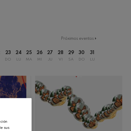
2021/2022 Denboraldia
Temporada 2016/2017
Temporada 2017/2018
Temporada 2018/2019
Temporada 2019-2020
Temporada 2019/2020
Temporada 2020-2021
Próximos eventos
Temporada 2020/2021
Temporada 2021/2022
2
23
24
25
26
27
28
29
30
31
Temporada abono 2019-2020
DO
LU
MA
MI
JU
VI
SA
DO
LU
Temporada de abono 2020/2021
ación
de sus