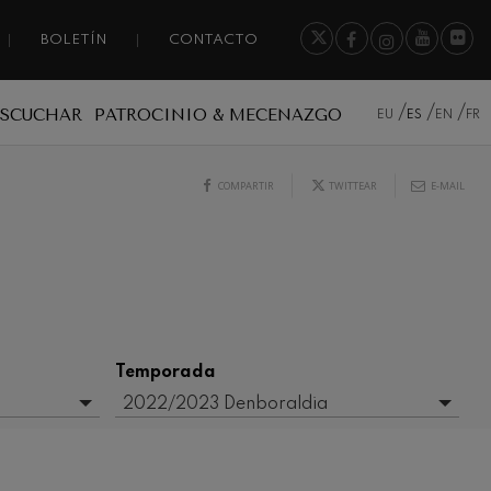
BOLETÍN
CONTACTO
ESCUCHAR
PATROCINIO & MECENAZGO
EU
ES
EN
FR
COMPARTIR
TWITTEAR
E-MAIL
Temporada
2022/2023 Denboraldia
- Cualquiera -
2017-2018
2020/2021 Denboraldia