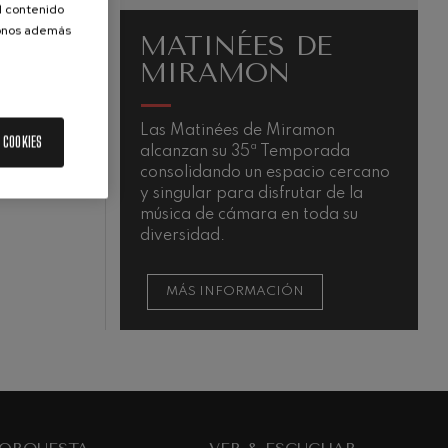
el contenido
donos además
MATINÉES DE
MIRAMON
Las Matinées de Miramon
L
 COOKIES
alcanzan su 35ª Temporada
m
QUIEM
consolidando un espacio cercano
y singular para disfrutar de la
música de cámara en toda su
diversidad.
MÁS INFORMACIÓN