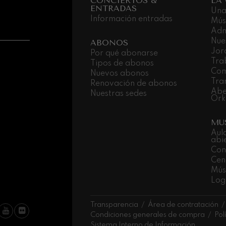
CONCIERTOS &
LA
nn
ENTRADAS
Una
Información entradas
Mús
 Pelléas et Mélisande
Adm
Nue
ABONOS
Jor
Por qué abonarse
: Sinfonía nº9, 'La grande'
Tra
Tipos de abonos
Com
Nuevos abonos
Tra
Renovación de abonos
Abe
deus Mozart: Concierto para
Nuestras sedes
Ork
deus Mozart
MU
Aul
abi
Con
Cen
Músi
Log
Transparencia
Área de contratación
Condiciones generales de compra
Pol
Sistema Interno de Información