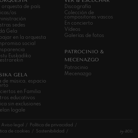
 ORQUESTA
VER & ESCUCHAR
 orquesta de país
Discografía
icas/os
Colección de
compositores vascos
inistración
En concierto
stras sedes
Vídeos
dá Gela
Galerías de fotos
bajar en la orquesta
promiso social
nsparencia
PATROCINIO &
stu Euskadiko
MECENAZGO
estrarekin
Patrocinio
Mecenazgo
SIKA GELA
a de música, espacio
erto
ciertos en Familia
tros educativos
ca sin exclusiones
elan logale
Aviso legal
Política de privacidad
ítica de cookies
Sostenibilidad