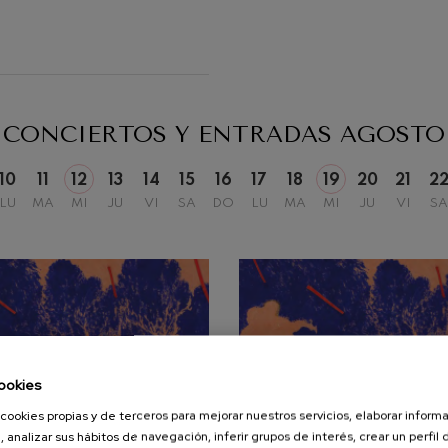
Matineés
Otras actividades
iaciones sinfónicas
fonía nº4
CONCIERTOS Y ENTRADAS
AGOSTO
 Los esclavos felices. Obertura
10
11
12
13
14
15
16
17
18
19
20
21
2
LU
MA
MI
JU
VI
SA
DO
LU
MA
MI
JU
VI
SA
 Sinfonía nº83
ells
Casals
: Sinfonía nº4
ookies
cookies propias y de terceros para mejorar nuestros servicios, elaborar inform
t: Canción nocturna en el
, analizar sus hábitos de navegación, inferir grupos de interés, crear un perfil 