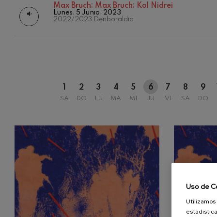
Max Bruch:
Max Bruch: Kol Nidrei
Lunes, 5 Junio, 2023
C. Franck: Var
2022/2023 Denboraldia
C. Franck
J. Brahms: Sin
J. Brahms
J. C. Arriaga:
J. C. Arriaga
1
2
3
4
5
6
7
8
9
SA
DO
LU
MA
MI
JU
VI
SA
DO
Joseph Haydn:
Joseph Haydn
El cant dels oc
Popular / Pau 
Franz Schmidt
Franz Schmidt
Uso de C
Utilizamos 
Franz Schuber
bosque
estadística
Franz Schubert