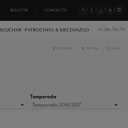
BOLETÍN
CONTACTO
ESCUCHAR
PATROCINIO & MECENAZGO
EU
ES
EN
FR
COMPARTIR
TWITTEAR
E-MAIL
Temporada
Temporada 2016/2017
- Cualquiera -
2017-2018
2020/2021 Denboraldia