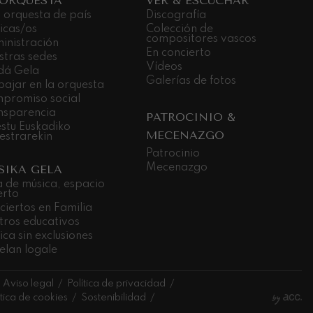
 ORQUESTA
VER & ESCUCHAR
 orquesta de país
Discografía
icas/os
Colección de
compositores vascos
inistración
En concierto
stras sedes
Vídeos
dá Gela
Galerías de fotos
bajar en la orquesta
promiso social
nsparencia
PATROCINIO &
stu Euskadiko
MECENAZGO
estrarekin
Patrocinio
Mecenazgo
SIKA GELA
a de música, espacio
erto
ciertos en Familia
tros educativos
ca sin exclusiones
elan logale
Aviso legal
Política de privacidad
ítica de cookies
Sostenibilidad