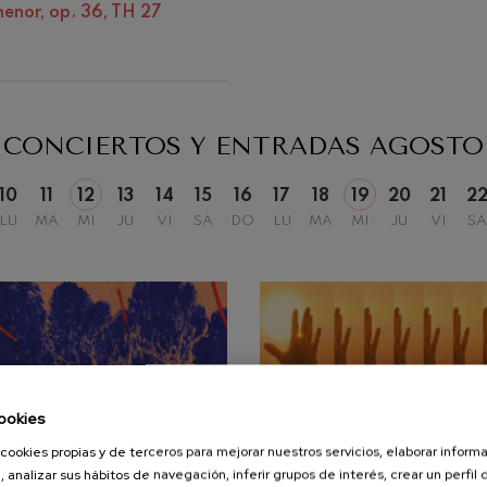
Matineés
 menor, op. 36, TH 27
Otras actividades
iaciones sinfónicas
fonía nº4
CONCIERTOS Y ENTRADAS
AGOSTO
 Los esclavos felices. Obertura
10
11
12
13
14
15
16
17
18
19
20
21
2
LU
MA
MI
JU
VI
SA
DO
LU
MA
MI
JU
VI
SA
 Sinfonía nº83
ells
Casals
: Sinfonía nº4
ookies
cookies propias y de terceros para mejorar nuestros servicios, elaborar inform
t: Canción nocturna en el
, analizar sus hábitos de navegación, inferir grupos de interés, crear un perfil 