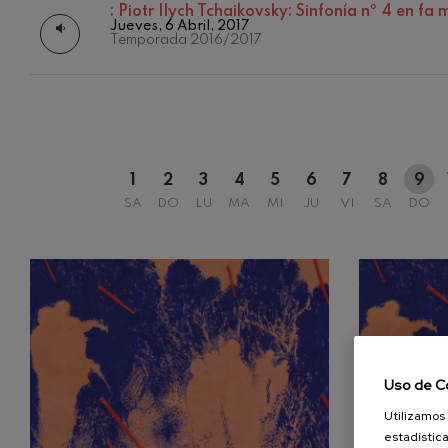
:
Piotr Ilych Tchaikovsky: Sinfonía nº 4 en fa
Jueves, 6 Abril, 2017
C. Franck: Var
Temporada 2016/2017
C. Franck
J. Brahms: Sin
J. Brahms
J. C. Arriaga:
J. C. Arriaga
1
2
3
4
5
6
7
8
9
SA
DO
LU
MA
MI
JU
VI
SA
DO
Joseph Haydn:
Joseph Haydn
El cant dels oc
Popular / Pau 
Franz Schmidt
Franz Schmidt
Uso de C
Utilizamos 
Franz Schuber
bosque
estadística
Franz Schubert