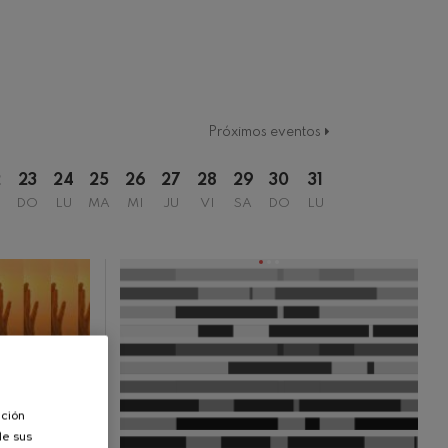
2021/2022 Denboraldia
2022/2023 Denboraldia
Temporada 2017/2018
Temporada 2018/2019
Temporada 2019-2020
Temporada 2019/2020
Temporada 2020-2021
Próximos eventos
Temporada 2020/2021
Temporada 2021/2022
2
23
24
25
26
27
28
29
30
31
Temporada abono 2019-2020
DO
LU
MA
MI
JU
VI
SA
DO
LU
Temporada de abono 2020/2021
ación
de sus