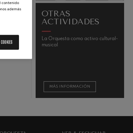
el contenido
donos además
OTRAS
ACTIVIDADES
La Orquesta como activo cultural-
L
 COOKIES
musical
v
N
e
V
c
a
MÁS INFORMACIÓN