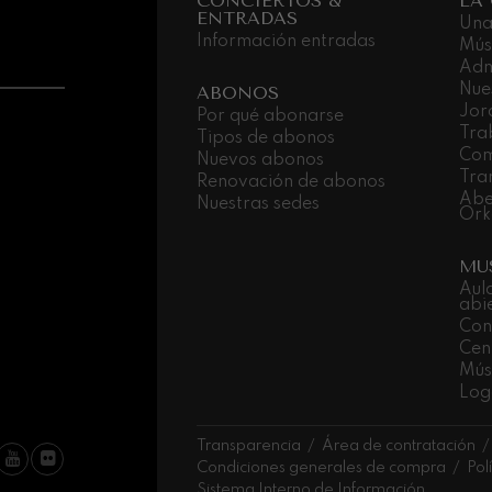
CONCIERTOS &
LA
nn
ENTRADAS
Una
Información entradas
Mús
 Pelléas et Mélisande
Adm
Nue
ABONOS
Jor
Por qué abonarse
: Sinfonía nº9, 'La grande'
Tra
Tipos de abonos
Com
Nuevos abonos
Tra
Renovación de abonos
Abe
deus Mozart: Concierto para
Nuestras sedes
Ork
deus Mozart
MU
Aul
abi
Con
Cen
Músi
Log
Transparencia
Área de contratación
Condiciones generales de compra
Pol
Sistema Interno de Información