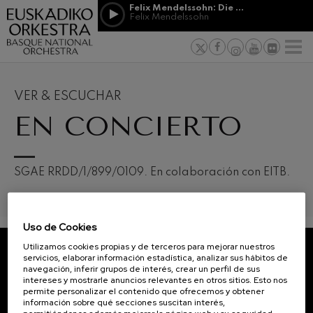
Pasar al contenido principal
Felix Mendelssohn: Die erste Walpurgisnacht
Felix Mendelssohn
PATROCINIO
Jordá Gela
NOTICIAS
PRENSA
&
Felix Mendelssohn: Die erste
s vascos
MECENAZGO
F
Walpurgisnacht
Trabajar en
Felix Mendelssohn
Compromiso
Richard Strauss: Tod und
Verklärung
VER & ESCUCHAR
Richard Strauss
Transparen
EN CONCIERTO
Johann Sebastian Bach: Ich
Habe Genug
Abestu Eusk
Johann Sebastian Bach
O. Respighi: Pini di Roma
12
19
AGOSTO, 2026
AGO
O. Respighi
SGAE RRDD/1/899/0109. En colaboración con EITB.
MIÉRCOLES,
MIÉR
O. Respighi: Fontane di Roma
20:00 H.
20:0
O. Respighi
R. Schumann: Concierto para
violonchelo
Uso de Cookies
R. Schumann
Próximos
eventos
Utilizamos cookies propias y de terceros para mejorar nuestros
C. Franck: Variaciones
servicios, elaborar información estadística, analizar sus hábitos de
sinfónicas
CONCIERTOS
SUSCRÍBETE A NUESTRO
navegación, inferir grupos de interés, crear un perfil de sus
C. Franck
intereses y mostrarle anuncios relevantes en otros sitios. Esto nos
Y
NEWSLETTER.
J. Brahms: Sinfonía nº4
permite personalizar el contenido que ofrecemos y obtener
ENTRADAS
J. Brahms
información sobre qué secciones suscitan interés,