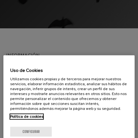
J. C. Arriaga: Los esclavos
felices. Obertura
J. C. Arriaga
Joseph Haydn: Sinfonía nº83
Joseph Haydn
El cant dels ocells
Popular / Pau Casals
Franz Schmidt: Sinfonía nº4
Franz Schmidt
INFORMACIÓN
Franz Schubert: Canción
nocturna en el bosque
Franz Schubert
LA ORQUESTA COMO ACTIVO CULTURAL-MUSICAL
Uso de Cookies
Johannes Brahms: Sinfonía
nº2
Dada la importancia de crear sinergias que
Utilizamos cookies propias y de terceros para mejorar nuestros
Johannes Brahms
servicios, elaborar información estadística, analizar sus hábitos de
enriquezcan su aportación en el ámbito de la
navegación, inferir grupos de interés, crear un perfil de sus
Antonin Dvorak: Sinfonía nº6
cultura, la actividad de la Orquesta Sinfónica de
intereses y mostrarle anuncios relevantes en otros sitios. Esto nos
Antonin Dvorak
permite personalizar el contenido que ofrecemos y obtener
Euskadi se completa con un catálogo muy
Johannes Brahms: Concierto
información sobre qué secciones suscitan interés,
para piano nº1
permitiéndonos además mejorar la página web y su seguridad.
diverso de conciertos en conexión con
Johannes Brahms
importantes festivales y otros eventos e
Política de cookies
Ludwig van Beethoven:
Sinfonía nº2
instituciones culturales. Esta capacidad para
Ludwig van Beethoven
CONFIGURAR
adaptarse a cada uno de los formatos musicales
Wolfgang Amadeus Mozart: