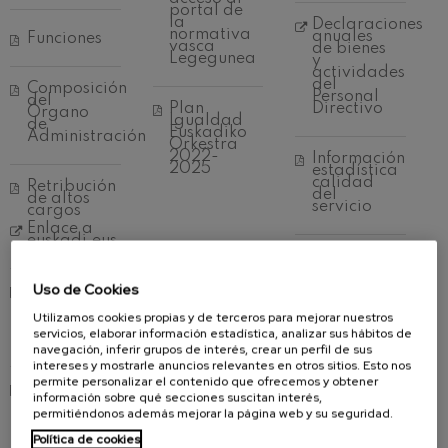
J. C. Arriaga: Los esclavos
portal de
felices. Obertura
la
Declaraciones
J. C. Arriaga
normativa
anuales
Funciones
vasca
de bienes
Legegunea
Joseph Haydn: Sinfonía nº83
y
actividades
Joseph Haydn
del
Composición
Personal
del
El cant dels ocells
Plan
Directivo
Órgano
Popular / Pau Casals
Igualdad
de
Euskadiko
Administración
Franz Schmidt: Sinfonía nº4
Orkestra
2022-
Información
Franz Schmidt
2025
estadística
calidad
Franz Schubert: Canción
Retribución
del
nocturna en el bosque
de altos
servicio
cargos
Franz Schubert
Enlace a
Johannes Brahms: Sinfonía
euskadi.eus
nº2
Bienes
Johannes Brahms
Inmuebles
en
Uso de Cookies
Resoluciones
Propiedad
Antonin Dvorak: Sinfonía nº6
de
Antonin Dvorak
compatibilidad
Utilizamos cookies propias y de terceros para mejorar nuestros
de
servicios, elaborar información estadística, analizar sus hábitos de
Johannes Brahms: Concierto
empleados
para piano nº1
navegación, inferir grupos de interés, crear un perfil de sus
Presupuestos
Johannes Brahms
intereses y mostrarle anuncios relevantes en otros sitios. Esto nos
permite personalizar el contenido que ofrecemos y obtener
Planes y
Ludwig van Beethoven:
información sobre qué secciones suscitan interés,
Informe
Programas
Sinfonía nº2
presupuestario
plurianuales
permitiéndonos además mejorar la página web y su seguridad.
Ludwig van Beethoven
2024
2023-
2026
Política de cookies
Wolfgang Amadeus Mozart: