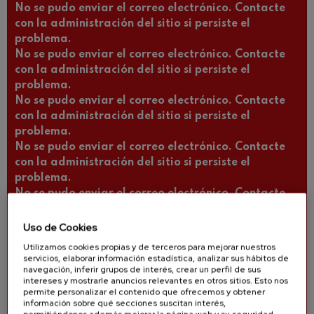
No se pudo enviar el correo electrónico. Contacte
con la administración del sitio si persiste el
problema.
No se pudo enviar el correo electrónico. Contacte
con la administración del sitio si persiste el
problema.
No se pudo enviar el correo electrónico. Contacte
con la administración del sitio si persiste el
problema.
No se pudo enviar el correo electrónico. Contacte
con la administración del sitio si persiste el
problema.
No se pudo enviar el correo electrónico. Contacte
con la administración del sitio si persiste el
problema.
Uso de Cookies
No se pudo enviar el correo electrónico. Contacte
Utilizamos cookies propias y de terceros para mejorar nuestros
con la administración del sitio si persiste el
servicios, elaborar información estadística, analizar sus hábitos de
navegación, inferir grupos de interés, crear un perfil de sus
problema.
intereses y mostrarle anuncios relevantes en otros sitios. Esto nos
No se pudo enviar el correo electrónico. Contacte
permite personalizar el contenido que ofrecemos y obtener
con la administración del sitio si persiste el
información sobre qué secciones suscitan interés,