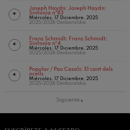
Joseph Haydn:
Joseph Haydn:
Sinfonía nº83
Miércoles, 17 Diciembre, 2025
2025/2026 Denboraldia
Franz Schmidt:
Franz Schmidt:
Sinfonía nº4
Miércoles, 17 Diciembre, 2025
2025/2026 Denboraldia
Popular / Pau Casals:
El cant dels
ocells
Miércoles, 17 Diciembre, 2025
2025/2026 Denboraldia
12
19
AGOSTO, 2026
AGO
MIÉRCOLES,
MIÉR
20:00 H.
20:0
Siguiente
Próximos
eventos