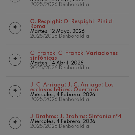
Martes, 12 Mayo, 2026
Concierto para violín nº5
Temporada
2025/2026 Denboraldia
Wolfgang Amadeus Mozart
2020-2021
Max Bruch: Kol nidrei
Temporada
Max Bruch
2020/2021
O. Respighi:
O. Respighi: Pini di
Roma
Temporada
Robert Schumann: Concierto
para violín
Martes, 12 Mayo, 2026
2021/2022
Robert Schumann
2025/2026 Denboraldia
Temporada
Gabriel Fauré: Pelléas et
2022/2023
Mélisande
Temporada
Gabriel Fauré
C. Franck:
C. Franck: Variaciones
2023/2024
sinfónicas
Franz Schubert: Sinfonía nº9,
Martes, 14 Abril, 2026
Temporada abono
'La grande'
2025/2026 Denboraldia
2019-2020
Franz Schubert
Temporada de
Wolfgang Amadeus Mozart:
Concierto para clarinete
abono
J. C. Arriaga:
J. C. Arriaga: Los
Wolfgang Amadeus Mozart
2020/2021
esclavos felices. Obertura
Miércoles, 4 Febrero, 2026
2025/2026 Denboraldia
J. Brahms:
J. Brahms: Sinfonía nº4
Miércoles, 4 Febrero, 2026
2025/2026 Denboraldia