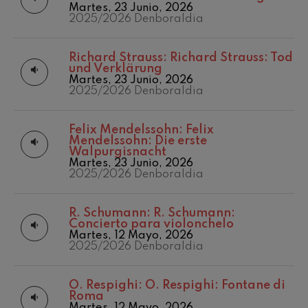
Matineés
J. C. Arriaga: Los esclavos
Martes, 23 Junio, 2026
felices. Obertura
2021/2022
Otras actividades
2025/2026 Denboraldia
J. C. Arriaga
Denboraldia
Temporada de
2022/2023
Joseph Haydn: Sinfonía nº83
abono
Denboraldia
Joseph Haydn
Richard Strauss:
Richard Strauss: Tod
2023/2024
und Verklärung
El cant dels ocells
Denboraldia
Martes, 23 Junio, 2026
Popular / Pau Casals
2025/2026 Denboraldia
2024/2025
Franz Schmidt: Sinfonía nº4
Denboraldia
Franz Schmidt
2025/2026
Franz Schubert: Canción
Felix Mendelssohn:
Felix
Denboraldia
nocturna en el bosque
Mendelssohn: Die erste
Franz Schubert
Temporada
Walpurgisnacht
2015/2016
Martes, 23 Junio, 2026
Johannes Brahms: Sinfonía
nº2
2025/2026 Denboraldia
Temporada
Johannes Brahms
2016/2017
Antonin Dvorak: Sinfonía nº6
Temporada
R. Schumann:
R. Schumann:
Antonin Dvorak
2017/2018
Concierto para violonchelo
Johannes Brahms: Concierto
Temporada
Martes, 12 Mayo, 2026
para piano nº1
2018/2019
2025/2026 Denboraldia
Johannes Brahms
Temporada 2019-
Ludwig van Beethoven:
2020
Sinfonía nº2
O. Respighi:
O. Respighi: Fontane di
Ludwig van Beethoven
Temporada
Roma
2019/2020
Wolfgang Amadeus Mozart: