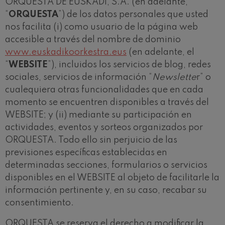
ORQUESTA DE EUSKADI, S.A. (en adelante,
J. C. Arriaga: Los esclavos
felices. Obertura
“
ORQUESTA
”) de los datos personales que usted
J. C. Arriaga
nos facilita (i) como usuario de la página web
Joseph Haydn: Sinfonía nº83
Joseph Haydn
accesible a través del nombre de dominio
El cant dels ocells
www.euskadikoorkestra.eus
(en adelante, el
Popular / Pau Casals
“
WEBSITE
”), incluidos los servicios de blog, redes
Franz Schmidt: Sinfonía nº4
sociales, servicios de información “
Newslette
r” o
Franz Schmidt
cualequiera otras funcionalidades que en cada
Franz Schubert: Canción
nocturna en el bosque
momento se encuentren disponibles a través del
Franz Schubert
WEBSITE; y (ii) mediante su participación en
Johannes Brahms: Sinfonía
nº2
actividades, eventos y sorteos organizados por
Johannes Brahms
ORQUESTA. Todo ello sin perjuicio de las
Antonin Dvorak: Sinfonía nº6
previsiones específicas establecidas en
Antonin Dvorak
determinadas secciones, formularios o servicios
Johannes Brahms: Concierto
para piano nº1
disponibles en el WEBSITE al objeto de facilitarle la
Johannes Brahms
información pertinente y, en su caso, recabar su
Ludwig van Beethoven:
Sinfonía nº2
consentimiento.
Ludwig van Beethoven
Wolfgang Amadeus Mozart:
ORQUESTA se reserva el derecho a modificar la