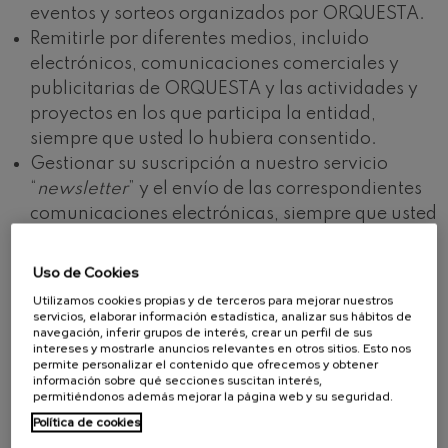
eventos y sorteos organizados por ORQUESTA.
Remitirle por diferentes medios, incluido
electrónicos, comunicaciones comerciales y
publicitarias de ORQUESTA y las actividades y
proyectos en los que participa la entidad,
siempre que usted lo hubiera consentido.
Gestionar su suscripción a nuestro servicio
“
newsletter
” y el envío de las correspondientes
comunicaciones electrónicas, siempre que usted
lo hubiera consentido.
Gestionar su solicitud de empleo o su
Uso de Cookies
inscripción en una oferta de empleo y su
Utilizamos cookies propias y de terceros para mejorar nuestros
participación en el correspondiente proceso de
servicios, elaborar información estadística, analizar sus hábitos de
navegación, inferir grupos de interés, crear un perfil de sus
selección.
intereses y mostrarle anuncios relevantes en otros sitios. Esto nos
Gestionar las aportaciones de mecenazgo que,
permite personalizar el contenido que ofrecemos y obtener
información sobre qué secciones suscitan interés,
en su caso, solicite realizar en favor de la
permitiéndonos además mejorar la página web y su seguridad.
entidad a través del WEBSITE, así como las
Política de cookies
obligaciones legales que se deriven de éstas.