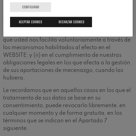
CONFIGURAR
El tratamiento de sus datos personales por parte
de ORQUESTA, conforme a la normativa aplicable,
ACEPTAR COOKIES
RECHAZAR COOKIES
se basa (i) en su consentimiento, otorgado en el
momento de la captación de sus datos personales
que usted nos facilita voluntariamente a través de
los mecanismos habilitados al efecto en el
WEBSITE; y (ii) en el cumplimiento de nuestras
obligaciones legales en los que afecta a la gestión
de sus aportaciones de mecenazgo, cuando las
hubiera.
Le recordamos que en aquellos casos en los que el
tratamiento de sus datos se base en su
consentimiento, puede revocarlo libremente, en
cualquier momento y de forma gratuita, en los
términos que se indican en el Apartado 7
siguiente.