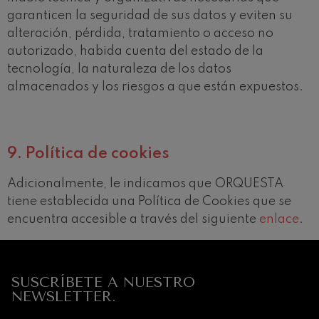
garanticen la seguridad de sus datos y eviten su
alteración, pérdida, tratamiento o acceso no
autorizado, habida cuenta del estado de la
tecnología, la naturaleza de los datos
almacenados y los riesgos a que están expuestos.
9.
Política de cookies
12
19
AGOSTO, 2026
AGO
Adicionalmente, le indicamos que ORQUESTA
MIÉRCOLES,
MIÉR
20:00 H.
20:0
tiene establecida una Política de Cookies que se
encuentra accesible a través del siguiente
enlace
.
Próximos
eventos
CONCIERTOS
SUSCRÍBETE A NUESTRO
Y
NEWSLETTER.
ENTRADAS