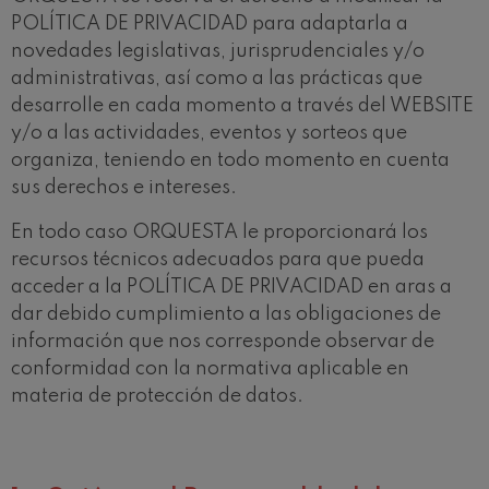
Concierto para violín nº5
POLÍTICA DE PRIVACIDAD para adaptarla a
Wolfgang Amadeus Mozart
novedades legislativas, jurisprudenciales y/o
Max Bruch: Kol nidrei
Max Bruch
administrativas, así como a las prácticas que
Robert Schumann: Concierto
desarrolle en cada momento a través del WEBSITE
para violín
Robert Schumann
y/o a las actividades, eventos y sorteos que
Gabriel Fauré: Pelléas et
organiza, teniendo en todo momento en cuenta
Mélisande
sus derechos e intereses.
Gabriel Fauré
Franz Schubert: Sinfonía nº9,
'La grande'
En todo caso ORQUESTA le proporcionará los
Franz Schubert
recursos técnicos adecuados para que pueda
Wolfgang Amadeus Mozart:
acceder a la POLÍTICA DE PRIVACIDAD en aras a
Concierto para clarinete
Wolfgang Amadeus Mozart
dar debido cumplimiento a las obligaciones de
información que nos corresponde observar de
conformidad con la normativa aplicable en
materia de protección de datos.