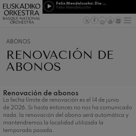
Pasar al contenido principal
Felix Mendelssohn: Die erste Walpurgisnacht
Felix Mendelssohn
PATROCINIO
Jordá Gela
NOTICIAS
PRENSA
&
Felix Mendelssohn: Die erste
s vascos
MECENAZGO
F
Walpurgisnacht
Trabajar en
Felix Mendelssohn
Compromiso
Richard Strauss: Tod und
Verklärung
ABONOS
Richard Strauss
Transparen
RENOVACIÓN DE
Johann Sebastian Bach: Ich
Habe Genug
Abestu Eusk
Johann Sebastian Bach
ABONOS
O. Respighi: Pini di Roma
O. Respighi
O. Respighi: Fontane di Roma
O. Respighi
R. Schumann: Concierto para
Renovación de abonos
violonchelo
La fecha límite de renovación es el 14 de junio
R. Schumann
de 2026. Si hasta entonces no nos ha comunicado
C. Franck: Variaciones
sinfónicas
nada, la renovación del abono será automática y
C. Franck
mantendremos la localidad utilizada la
J. Brahms: Sinfonía nº4
J. Brahms
temporada pasada.