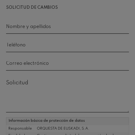
Concierto para violín nº5
Wolfgang Amadeus Mozart
SOLICITUD DE CAMBIOS
Max Bruch: Kol nidrei
Max Bruch
Nombre y apellidos
*
Robert Schumann: Concierto
para violín
Robert Schumann
Teléfono
*
Gabriel Fauré: Pelléas et
Mélisande
Gabriel Fauré
Franz Schubert: Sinfonía nº9,
Correo electrónico
*
'La grande'
Franz Schubert
Wolfgang Amadeus Mozart:
Comentario
*
Concierto para clarinete
Wolfgang Amadeus Mozart
Información básica de protección de datos
Responsable
ORQUESTA DE EUSKADI, S.A.