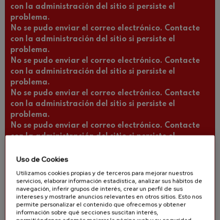
con la administración del sitio si persiste el
problema.
No se pudo enviar el correo electrónico. Contacte
con la administración del sitio si persiste el
problema.
No se pudo enviar el correo electrónico. Contacte
con la administración del sitio si persiste el
problema.
No se pudo enviar el correo electrónico. Contacte
con la administración del sitio si persiste el
problema.
No se pudo enviar el correo electrónico. Contacte
con la administración del sitio si persiste el
problema.
No se pudo enviar el correo electrónico. Contacte
Uso de Cookies
con la administración del sitio si persiste el
Utilizamos cookies propias y de terceros para mejorar nuestros
problema.
servicios, elaborar información estadística, analizar sus hábitos de
navegación, inferir grupos de interés, crear un perfil de sus
No se pudo enviar el correo electrónico. Contacte
intereses y mostrarle anuncios relevantes en otros sitios. Esto nos
con la administración del sitio si persiste el
permite personalizar el contenido que ofrecemos y obtener
problema.
información sobre qué secciones suscitan interés,