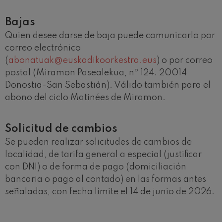
J. C. Arriaga: Los esclavos
felices. Obertura
J. C. Arriaga
Bajas
Joseph Haydn: Sinfonía nº83
Quien desee darse de baja puede comunicarlo por
Joseph Haydn
correo electrónico
El cant dels ocells
Popular / Pau Casals
(
abonatuak@euskadikoorkestra.eus
) o por correo
Franz Schmidt: Sinfonía nº4
postal (Miramon Pasealekua, nº 124. 20014
Franz Schmidt
Donostia-San Sebastián). Válido también para el
Franz Schubert: Canción
abono del ciclo Matinées de Miramon.
nocturna en el bosque
Franz Schubert
Johannes Brahms: Sinfonía
nº2
Solicitud de cambios
Johannes Brahms
Se pueden realizar solicitudes de cambios de
Antonin Dvorak: Sinfonía nº6
Antonin Dvorak
localidad, de tarifa general a especial (justificar
Johannes Brahms: Concierto
con DNI) o de forma de pago (domiciliación
para piano nº1
bancaria o pago al contado) en las formas antes
Johannes Brahms
señaladas, con fecha límite el 14 de junio de 2026.
Ludwig van Beethoven:
Sinfonía nº2
Ludwig van Beethoven
Wolfgang Amadeus Mozart: