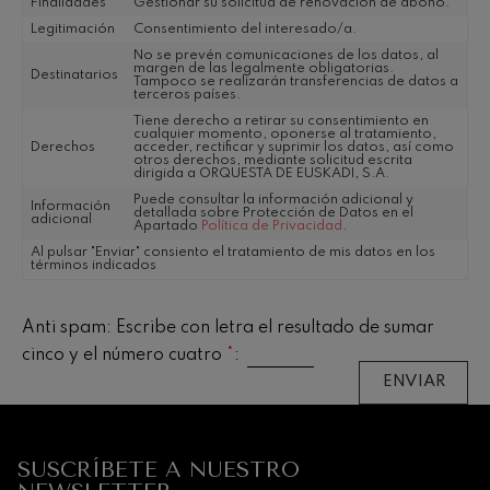
Finalidades
Gestionar su solicitud de renovación de abono.
Legitimación
Consentimiento del interesado/a.
No se prevén comunicaciones de los datos, al
margen de las legalmente obligatorias.
Destinatarios
Tampoco se realizarán transferencias de datos a
terceros países.
Tiene derecho a retirar su consentimiento en
cualquier momento, oponerse al tratamiento,
Derechos
acceder, rectificar y suprimir los datos, así como
otros derechos, mediante solicitud escrita
dirigida a ORQUESTA DE EUSKADI, S.A.
Puede consultar la información adicional y
Información
detallada sobre Protección de Datos en el
adicional
Apartado
Política de Privacidad
.
Al pulsar "Enviar" consiento el tratamiento de mis datos en los
términos indicados
12
19
AGOSTO, 2026
AGO
MIÉRCOLES,
MIÉR
Anti spam: Escribe con letra el resultado de sumar
20:00 H.
20:0
cinco y el número cuatro
*
ENVIAR
Próximos
eventos
CONCIERTOS
SUSCRÍBETE A NUESTRO