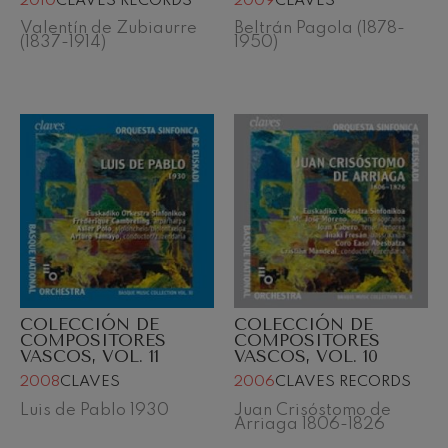
2010
CLAVES RECORDS
2009
CLAVES
Valentín de Zubiaurre
Beltrán Pagola (1878-
(1837-1914)
1950)
COLECCIÓN DE
COLECCIÓN DE
COMPOSITORES
COMPOSITORES
VASCOS, VOL. 11
VASCOS, VOL. 10
2008
CLAVES
2006
CLAVES RECORDS
Luis de Pablo 1930
Juan Crisóstomo de
Arriaga 1806-1826