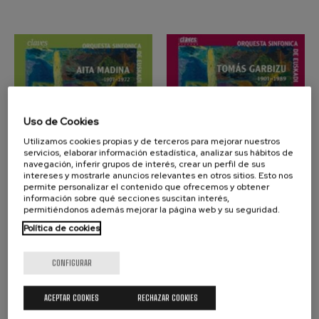
Uso de Cookies
Utilizamos cookies propias y de terceros para mejorar nuestros
servicios, elaborar información estadística, analizar sus hábitos de
navegación, inferir grupos de interés, crear un perfil de sus
intereses y mostrarle anuncios relevantes en otros sitios. Esto nos
COLECCIÓN DE
COLECCIÓN DE
permite personalizar el contenido que ofrecemos y obtener
COMPOSITORES
COMPOSITORES
información sobre qué secciones suscitan interés,
VASCOS, VOL. 9
VASCOS, VOL. 8
permitiéndonos además mejorar la página web y su seguridad.
2005
CLAVES RECORDS
2004
CLAVES
Política de cookies
Aita Madina 1907-1972
Tomás Garbizu 1901-
1989
CONFIGURAR
ACEPTAR COOKIES
RECHAZAR COOKIES