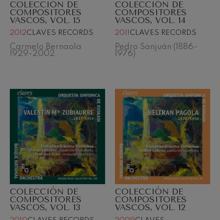
COLECCIÓN DE
COLECCIÓN DE
Concierto para violín nº5
COMPOSITORES
COMPOSITORES
Wolfgang Amadeus Mozart
VASCOS, VOL. 15
VASCOS, VOL. 14
Max Bruch: Kol nidrei
Max Bruch
2012
CLAVES RECORDS
2011
CLAVES RECORDS
Robert Schumann: Concierto
Carmelo Bernaola
Pedro Sanjuán (1886-
para violín
1929-2002
1976)
Robert Schumann
Gabriel Fauré: Pelléas et
Mélisande
Gabriel Fauré
Franz Schubert: Sinfonía nº9,
'La grande'
Franz Schubert
Wolfgang Amadeus Mozart:
Concierto para clarinete
Wolfgang Amadeus Mozart
COLECCIÓN DE
COLECCIÓN DE
COMPOSITORES
COMPOSITORES
VASCOS, VOL. 13
VASCOS, VOL. 12