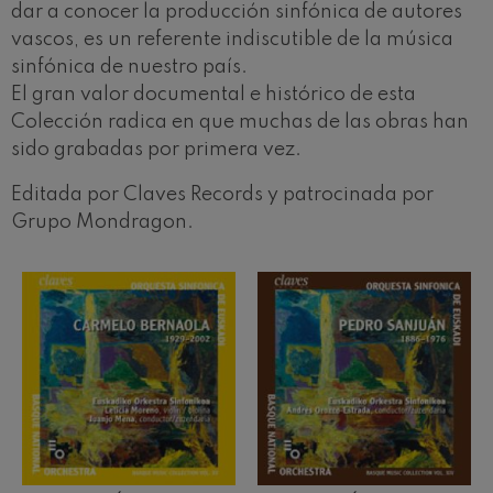
J. C. Arriaga: Los esclavos
dar a conocer la producción sinfónica de autores
felices. Obertura
J. C. Arriaga
vascos, es un referente indiscutible de la música
Joseph Haydn: Sinfonía nº83
sinfónica de nuestro país.
Joseph Haydn
El gran valor documental e histórico de esta
El cant dels ocells
Colección radica en que muchas de las obras han
Popular / Pau Casals
sido grabadas por primera vez.
Franz Schmidt: Sinfonía nº4
Franz Schmidt
Editada por Claves Records y patrocinada por
Franz Schubert: Canción
nocturna en el bosque
Grupo Mondragon.
Franz Schubert
Johannes Brahms: Sinfonía
nº2
Johannes Brahms
Antonin Dvorak: Sinfonía nº6
Antonin Dvorak
Johannes Brahms: Concierto
para piano nº1
Johannes Brahms
Ludwig van Beethoven:
Sinfonía nº2
Ludwig van Beethoven
Wolfgang Amadeus Mozart: