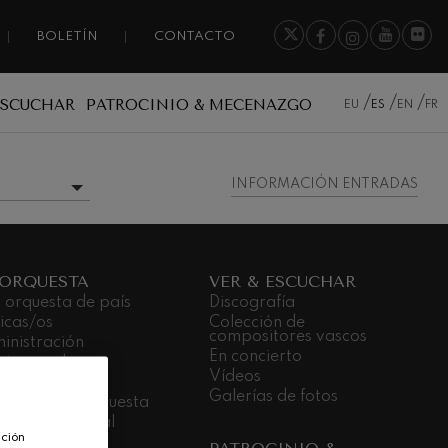
BOLETÍN
CONTACTO
ESCUCHAR
PATROCINIO & MECENAZGO
EU
ES
EN
FR
INFORMACIÓN ENTRADAS
MÁS INFORMACIÓN
 ORQUESTA
VER & ESCUCHAR
 orquesta de país
Discografía
icas/os
Colección de
compositores vascos
inistración
En concierto
stras sedes
Vídeos
dá Gela
Galerías de fotos
bajar en la orquesta
promiso social
ación
nsparencia