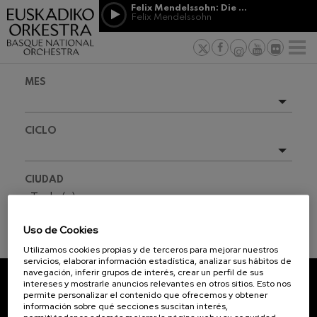
Pasar al contenido principal
Felix Mendelssohn: Die erste Walpurgisnacht
Felix Mendelssohn
PATROCINIO
Jordá Gela
NOTICIAS
PRENSA
&
Felix Mendelssohn: Die erste
s vascos
MECENAZGO
F
Walpurgisnacht
Trabajar en
Felix Mendelssohn
Compromiso
Richard Strauss: Tod und
MES
Verklärung
Richard Strauss
Transparen
Johann Sebastian Bach: Ich
Próximos eventos
Habe Genug
Abestu Eusk
CICLO
Johann Sebastian Bach
Temporada completa
O. Respighi: Pini di Roma
O. Respighi
2026-09
Todo(s)
CIUDAD
O. Respighi: Fontane di Roma
2026-10
O. Respighi
Todo(s)
R. Schumann: Concierto para
2026-11
violonchelo
Uso de Cookies
R. Schumann
2026-12
INFORMACIÓN ENTRADAS
Utilizamos cookies propias y de terceros para mejorar nuestros
C. Franck: Variaciones
servicios, elaborar información estadística, analizar sus hábitos de
sinfónicas
2027-01
navegación, inferir grupos de interés, crear un perfil de sus
C. Franck
intereses y mostrarle anuncios relevantes en otros sitios. Esto nos
2027-02
J. Brahms: Sinfonía nº4
permite personalizar el contenido que ofrecemos y obtener
SUSCRÍBETE A NUESTRO
J. Brahms
información sobre qué secciones suscitan interés,
2027-03
NEWSLETTER.