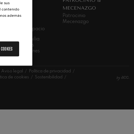
PATROCINIO &
de sus
stu Euskadiko
MECENAZGO
estrarekin
el contenido
donos además
Patrocinio
Mecenazgo
SIKA GELA
a de música, espacio
erto
ciertos en Familia
tros educativos
 COOKIES
ca sin exclusiones
elan logale
Aviso legal
Política de privacidad
ítica de cookies
Sostenibilidad