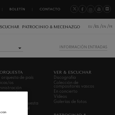
BOLETÍN
CONTACTO
ESCUCHAR
PATROCINIO & MECENAZGO
EU
ES
EN
FR
INFORMACIÓN ENTRADAS
 ORQUESTA
VER & ESCUCHAR
 orquesta de país
Discografía
icas/os
Colección de
compositores vascos
inistración
En concierto
stras sedes
Vídeos
dá Gela
Galerías de fotos
bajar en la orquesta
promiso social
ación
nsparencia