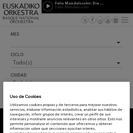
Pasar al contenido principal
Felix Mendelssohn: Die erste Walpurgisnacht
Felix Mendelssohn
PATROCINIO
Jordá Gela
NOTICIAS
PRENSA
&
Felix Mendelssohn: Die erste
s vascos
MECENAZGO
F
Walpurgisnacht
Trabajar en
Felix Mendelssohn
Compromiso
Richard Strauss: Tod und
MES
Verklärung
Richard Strauss
Transparen
Johann Sebastian Bach: Ich
Próximos eventos
Habe Genug
Abestu Eusk
CICLO
Johann Sebastian Bach
Temporada completa
Todo(s)
O. Respighi: Pini di Roma
O. Respighi
2026-06
CIUDAD
O. Respighi: Fontane di Roma
2026-08
O. Respighi
Todo(s)
R. Schumann: Concierto para
2026-09
violonchelo
Uso de Cookies
R. Schumann
2026-10
INFORMACIÓN ENTRADAS
Utilizamos cookies propias y de terceros para mejorar nuestros
C. Franck: Variaciones
servicios, elaborar información estadística, analizar sus hábitos de
sinfónicas
2026-11
navegación, inferir grupos de interés, crear un perfil de sus
C. Franck
intereses y mostrarle anuncios relevantes en otros sitios. Esto nos
2026-12
J. Brahms: Sinfonía nº4
permite personalizar el contenido que ofrecemos y obtener
SUSCRÍBETE A NUESTRO
J. Brahms
información sobre qué secciones suscitan interés,
2027-01
NEWSLETTER.