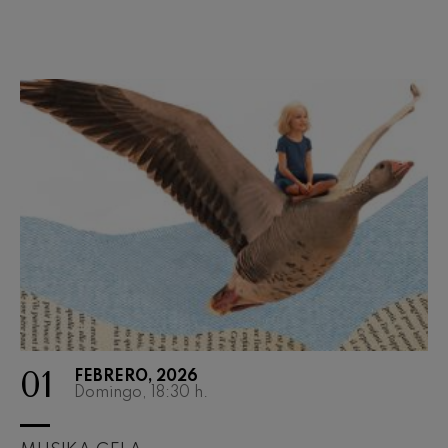
Concierto para violín nº5
Wolfgang Amadeus Mozart
Max Bruch: Kol nidrei
Max Bruch
Robert Schumann: Concierto
para violín
Robert Schumann
Gabriel Fauré: Pelléas et
Mélisande
Gabriel Fauré
Franz Schubert: Sinfonía nº9,
'La grande'
Franz Schubert
Wolfgang Amadeus Mozart:
Concierto para clarinete
Wolfgang Amadeus Mozart
01
FEBRERO, 2026
Domingo, 18:30
h.