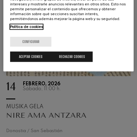
intereses y mostrarle anuncios relevantes en otros sitios. Esto nos
permite personalizar el contenido que ofrecemos y obtener
información sobre qué secciones suscitan interés,
permitiéndonos además mejorar la página web y su seguridad.
Política de cookies
CONFIGURAR
ACEPTAR COOKIES
RECHAZAR COOKIES
14
FEBRERO, 2026
Sábado, 11:00
h.
MUSIKA GELA
NIRE AMA ANTZARA
Donostia / San Sebastián