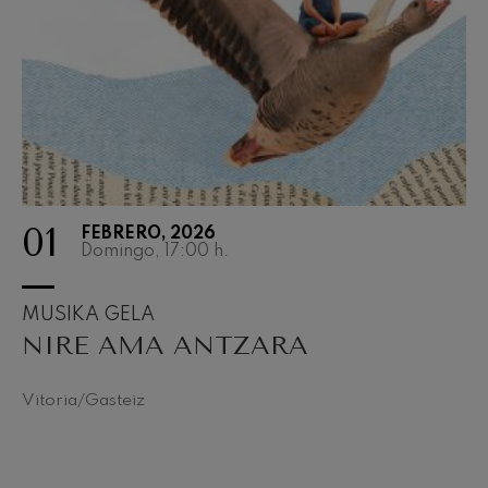
J. C. Arriaga: Los esclavos
felices. Obertura
J. C. Arriaga
Joseph Haydn: Sinfonía nº83
Joseph Haydn
El cant dels ocells
Popular / Pau Casals
Franz Schmidt: Sinfonía nº4
Franz Schmidt
Franz Schubert: Canción
nocturna en el bosque
01
Franz Schubert
FEBRERO, 2026
Domingo, 17:00
h.
Johannes Brahms: Sinfonía
nº2
Johannes Brahms
MUSIKA GELA
Antonin Dvorak: Sinfonía nº6
Antonin Dvorak
NIRE AMA ANTZARA
Johannes Brahms: Concierto
para piano nº1
Johannes Brahms
Vitoria/Gasteiz
Ludwig van Beethoven:
Sinfonía nº2
Ludwig van Beethoven
Wolfgang Amadeus Mozart: