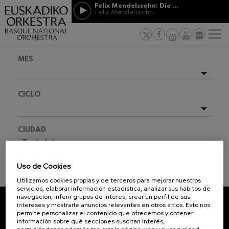
Pasar al contenido principal
Felix Mendelssohn: Die erste Walpurgisnacht
Felix Mendelssohn
PATROCINIO
Jordá Gela
NOTICIAS
PRENSA
&
Felix Mendelssohn: Die erste
s vascos
MECENAZGO
F
Walpurgisnacht
Trabajar en
Felix Mendelssohn
Compromiso
Richard Strauss: Tod und
MES
Verklärung
Richard Strauss
Transparen
Johann Sebastian Bach: Ich
Próximos eventos
Habe Genug
Abestu Eusk
CICLO
Johann Sebastian Bach
Temporada completa
O. Respighi: Pini di Roma
O. Respighi
2026-09
Todo(s)
CIUDAD
O. Respighi: Fontane di Roma
2026-10
O. Respighi
Todo(s)
R. Schumann: Concierto para
2026-11
violonchelo
Uso de Cookies
R. Schumann
2026-12
INFORMACIÓN ENTRADAS
Utilizamos cookies propias y de terceros para mejorar nuestros
C. Franck: Variaciones
servicios, elaborar información estadística, analizar sus hábitos de
sinfónicas
2027-01
navegación, inferir grupos de interés, crear un perfil de sus
C. Franck
intereses y mostrarle anuncios relevantes en otros sitios. Esto nos
2027-02
J. Brahms: Sinfonía nº4
permite personalizar el contenido que ofrecemos y obtener
SUSCRÍBETE A NUESTRO
J. Brahms
información sobre qué secciones suscitan interés,
2027-03
NEWSLETTER.