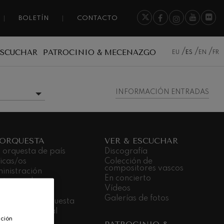
BOLETÍN
CONTACTO
ESCUCHAR
PATROCINIO & MECENAZGO
EU
ES
EN
FR
INFORMACIÓN ENTRADAS
MÁS INFORMACIÓN
 ORQUESTA
VER & ESCUCHAR
 orquesta de país
Discografía
icas/os
Colección de
compositores vascos
inistración
En concierto
stras sedes
Vídeos
dá Gela
Galerías de fotos
bajar en la orquesta
promiso social
ación
nsparencia