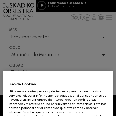
Pasar al contenido principal
Felix Mendelssohn: Die erste Walpurgisnacht
Felix Mendelssohn
PATROCINIO
Jordá Gela
NOTICIAS
PRENSA
&
Felix Mendelssohn: Die erste
s vascos
MECENAZGO
F
Walpurgisnacht
Trabajar en
Felix Mendelssohn
Compromiso
Richard Strauss: Tod und
MES
Verklärung
Richard Strauss
Próximos eventos
Transparen
Johann Sebastian Bach: Ich
Temporada completa
Habe Genug
Abestu Eusk
CICLO
Johann Sebastian Bach
2025-10
Matinées de Miramon
O. Respighi: Pini di Roma
O. Respighi
2025-11
Todo(s)
CIUDAD
O. Respighi: Fontane di Roma
2025-12
Temporada Sinfónica
O. Respighi
Todo(s)
R. Schumann: Concierto para
2026-01
Otras Actividades
violonchelo
Uso de Cookies
R. Schumann
2026-02
INFORMACIÓN ENTRADAS
Utilizamos cookies propias y de terceros para mejorar nuestros
C. Franck: Variaciones
servicios, elaborar información estadística, analizar sus hábitos de
sinfónicas
2026-03
navegación, inferir grupos de interés, crear un perfil de sus
C. Franck
intereses y mostrarle anuncios relevantes en otros sitios. Esto nos
2026-04
J. Brahms: Sinfonía nº4
permite personalizar el contenido que ofrecemos y obtener
SUSCRÍBETE A NUESTRO
J. Brahms
información sobre qué secciones suscitan interés,
2026-05
NEWSLETTER.