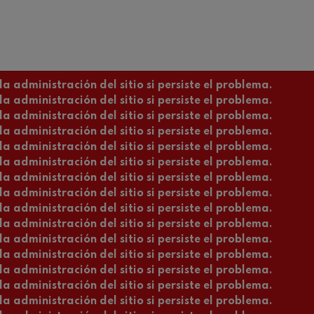
ms: Sinfonía nº2
ms
k: Sinfonía nº6
a administración del sitio si persiste el problema.
k
a administración del sitio si persiste el problema.
a administración del sitio si persiste el problema.
ms: Concierto para piano nº1
ms
a administración del sitio si persiste el problema.
a administración del sitio si persiste el problema.
a administración del sitio si persiste el problema.
ethoven: Sinfonía nº2
ethoven
a administración del sitio si persiste el problema.
a administración del sitio si persiste el problema.
a administración del sitio si persiste el problema.
deus Mozart: Concierto para
a administración del sitio si persiste el problema.
deus Mozart
a administración del sitio si persiste el problema.
a administración del sitio si persiste el problema.
 nidrei
a administración del sitio si persiste el problema.
a administración del sitio si persiste el problema.
a administración del sitio si persiste el problema.
nn: Concierto para violín