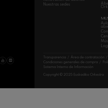
Abe
Nuestras sedes
Ork
iaciones sinfónicas
MU
fonía nº4
Aul
abi
Con
Cen
 Los esclavos felices. Obertura
Músi
Log
 Sinfonía nº83
Transparencia
Área de contratación
Condiciones generales de compra
Pol
Sistema Interno de Información
ells
Casals
Copyright © 2025 Euskadiko Orkestra
: Sinfonía nº4
t: Canción nocturna en el