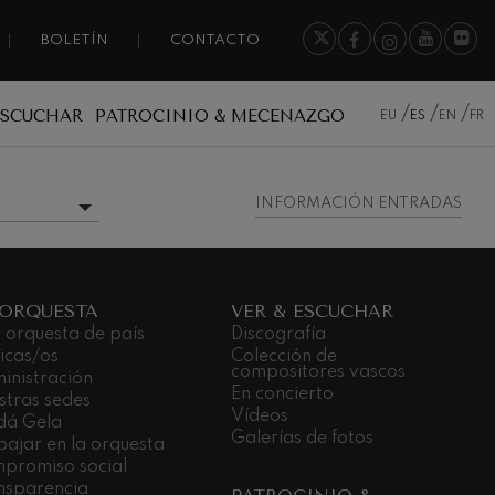
BOLETÍN
CONTACTO
ESCUCHAR
PATROCINIO & MECENAZGO
EU
ES
EN
FR
INFORMACIÓN ENTRADAS
MÁS INFORMACIÓN
 ORQUESTA
VER & ESCUCHAR
 orquesta de país
Discografía
icas/os
Colección de
compositores vascos
inistración
En concierto
stras sedes
Vídeos
dá Gela
Galerías de fotos
bajar en la orquesta
promiso social
nsparencia