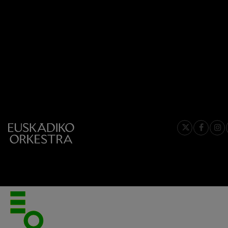
C. Franck: Var
C. Franck
J. Brahms: Sin
J. Brahms
J. C. Arriaga:
J. C. Arriaga
Joseph Haydn:
Joseph Haydn
El cant dels oc
Popular / Pau 
Franz Schmidt
Franz Schmidt
Franz Schuber
bosque
Franz Schubert