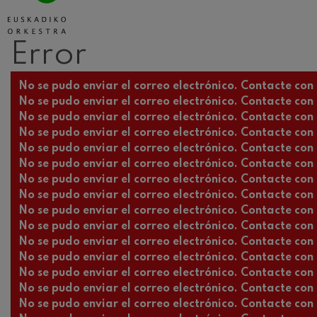
Johannes Brah
Johannes Brah
Error
Antonin Dvora
Mensaje de error
No se pudo enviar el correo electrónico. Contacte con l
Antonin Dvora
No se pudo enviar el correo electrónico. Contacte con l
No se pudo enviar el correo electrónico. Contacte con l
Johannes Brah
Johannes Brah
No se pudo enviar el correo electrónico. Contacte con l
No se pudo enviar el correo electrónico. Contacte con l
No se pudo enviar el correo electrónico. Contacte con l
Ludwig van Be
Ludwig van Be
No se pudo enviar el correo electrónico. Contacte con l
No se pudo enviar el correo electrónico. Contacte con l
No se pudo enviar el correo electrónico. Contacte con l
Wolfgang Ama
violín nº5
No se pudo enviar el correo electrónico. Contacte con l
Wolfgang Ama
No se pudo enviar el correo electrónico. Contacte con l
No se pudo enviar el correo electrónico. Contacte con l
Max Bruch: Kol
No se pudo enviar el correo electrónico. Contacte con l
Max Bruch
No se pudo enviar el correo electrónico. Contacte con l
No se pudo enviar el correo electrónico. Contacte con l
Robert Schuma