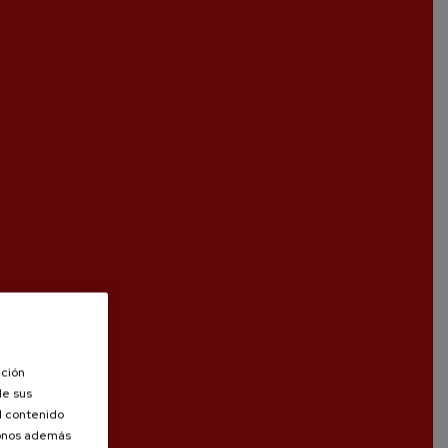
ación
de sus
el contenido
donos además