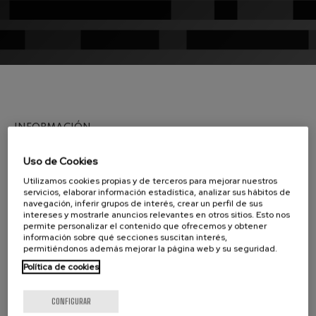
J. C. Arriaga: Los esclavos
felices. Obertura
J. C. Arriaga
Joseph Haydn: Sinfonía nº83
Joseph Haydn
El cant dels ocells
Popular / Pau Casals
Franz Schmidt: Sinfonía nº4
Franz Schmidt
INFORMACIÓN
Franz Schubert: Canción
nocturna en el bosque
Franz Schubert
LA ORQUESTA COMO ACTIVO CULTURAL-MUSICAL
Uso de Cookies
Johannes Brahms: Sinfonía
nº2
Dada la importancia de crear sinergias que
Utilizamos cookies propias y de terceros para mejorar nuestros
Johannes Brahms
servicios, elaborar información estadística, analizar sus hábitos de
enriquezcan su aportación en el ámbito de la
navegación, inferir grupos de interés, crear un perfil de sus
Antonin Dvorak: Sinfonía nº6
cultura, la actividad de la Orquesta Sinfónica de
intereses y mostrarle anuncios relevantes en otros sitios. Esto nos
Antonin Dvorak
permite personalizar el contenido que ofrecemos y obtener
Euskadi se completa con un catálogo muy
Johannes Brahms: Concierto
información sobre qué secciones suscitan interés,
para piano nº1
permitiéndonos además mejorar la página web y su seguridad.
diverso de conciertos en conexión con
Johannes Brahms
importantes festivales y otros eventos e
Política de cookies
Ludwig van Beethoven:
Sinfonía nº2
instituciones culturales. Esta capacidad para
Ludwig van Beethoven
CONFIGURAR
adaptarse a cada uno de los formatos musicales
Wolfgang Amadeus Mozart: