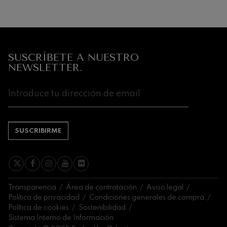
Próximos
eventos
CONCIERTOS
SUSCRÍBETE A NUESTRO
Y
NEWSLETTER.
ENTRADAS
AGOSTO
1
2
3
4
5
6
7
8
9
10
11
12
13
14
1
SA
DO
LU
MA
MI
JU
VI
SA
DO
LU
MA
MI
JU
VI
S
SUSCRIBIRME
Transparencia
Área de contratación
Aviso legal
Política de privacidad
Condiciones generales de compra
Política de cookies
Sostenibilidad
Sistema Interno de Información