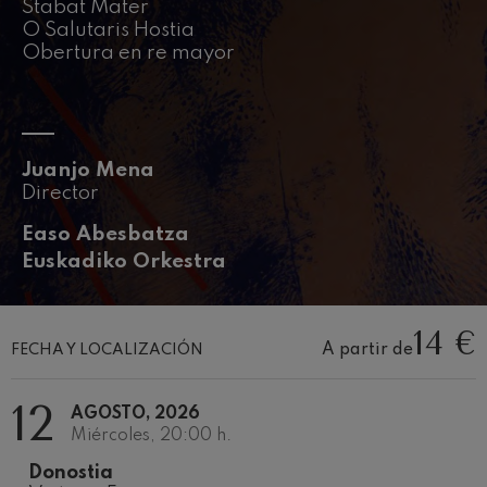
Stabat Mater
J. C. Arriaga: Los esclavos
felices. Obertura
O Salutaris Hostia
J. C. Arriaga
Obertura en re mayor
Joseph Haydn: Sinfonía nº83
Joseph Haydn
El cant dels ocells
Popular / Pau Casals
Franz Schmidt: Sinfonía nº4
Juanjo Mena
Franz Schmidt
Director
Franz Schubert: Canción
nocturna en el bosque
Franz Schubert
Easo Abesbatza
Euskadiko Orkestra
Johannes Brahms: Sinfonía
nº2
Johannes Brahms
Antonin Dvorak: Sinfonía nº6
14 €
Antonin Dvorak
A partir de
FECHA Y LOCALIZACIÓN
Johannes Brahms: Concierto
para piano nº1
Johannes Brahms
12
AGOSTO, 2026
Ludwig van Beethoven:
Miércoles, 20:00 h.
Sinfonía nº2
Ludwig van Beethoven
Donostia
Wolfgang Amadeus Mozart: