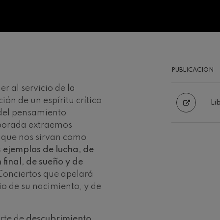
nn
 Pelléas et Mélisande
: Sinfonía nº9, 'La grande'
PUBLICACION
r al servicio de la
deus Mozart: Concierto para
ión de un espíritu crítico
Li
deus Mozart
 del pensamiento
mporada extraemos
l que nos sirvan como
ejemplos de lucha, de
 final, de sueño y de
Conciertos que apelará
rio de su nacimiento, y de
arte de
descubrimiento
,