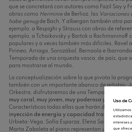
que se concretará con autores como Fazil Say y F
obras como
Herminie
de Berlioz, las
Variaciones 
habe genug
de Bach. Y albergan también otra pa
ejemplo, a Respighi y Strauss con obras de refere
ejemplo, a Tchaikovsky y Bartok o Rachmaninoff 
populares y a veces también más difíciles. Ravel a
Pirineo, Arriaga, Sorozábal, Bernaola e Ibarrondo
Temporada de una orquesta vasca, de país, que s
para mostrarse al mundo.
La conceptualización sobre la que pivota la prog
también con un importante abanico de artistas. 
Orkestra, disfrutaremos de una Temporada con
m
muy coral, muy joven, muy poderosa y con much
Uso de C
Características todas ellas que harán de cada
exp
Utilizamos 
inyección de energía y capacidad transformado
estadística
Urbieta-Vega, Sofía Esparza, Elena Sancho Pereg
intereses y
que ofrece
Marta Zabaleta al piano representan una buena p