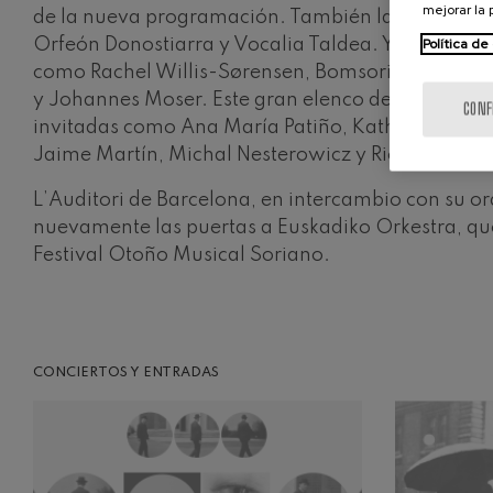
mejorar la
de la nueva programación. También las voces co
Política de
Orfeón Donostiarra y Vocalia Taldea. Y las trayect
como Rachel Willis-Sørensen, Bomsori, Camille 
y Johannes Moser. Este gran elenco de artistas s
CONF
invitadas como Ana María Patiño, Katharina Müll
Jaime Martín, Michal Nesterowicz y Riccardo Fri
L’Auditori de Barcelona, en intercambio con su o
nuevamente las puertas a Euskadiko Orkestra, que
Festival Otoño Musical Soriano.
CONCIERTOS Y ENTRADAS