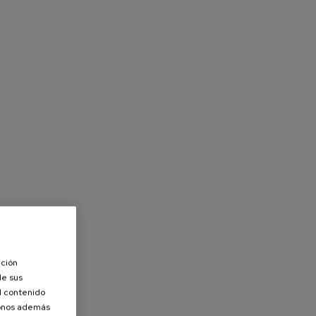
ación
de sus
el contenido
donos además