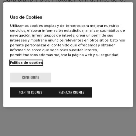
cinco que escribió este compositor-pianista que
supo abrazar también la dimensión percutiva del
Uso de Cookies
instrumento. Cerrará la Temporada una obra
Utilizamos cookies propias y de terceros para mejorar nuestros
atravesada por la noción de destino: la
Sinfonía
servicios, elaborar información estadística, analizar sus hábitos de
navegación, inferir grupos de interés, crear un perfil de sus
nº5
de
Piotr Ilich Tchaikovsky
. Compuesta durante
intereses y mostrarle anuncios relevantes en otros sitios. Esto nos
permite personalizar el contenido que ofrecemos y obtener
el verano de 1888, su gestación fue un proceso
información sobre qué secciones suscitan interés,
arduo, ya que el autor quiso aunar en ella la
permitiéndonos además mejorar la página web y su seguridad.
arquitectura sinfónica con un programa oculto, el
Política de cookies
folclore eslavo y el lenguaje del ballet, dando
lugar a una de las sinfonías más singulares del
CONFIGURAR
siglo XIX.
ACEPTAR COOKIES
RECHAZAR COOKIES