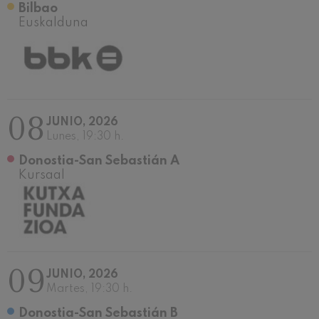
Concierto para violín nº5
Bilbao
Wolfgang Amadeus Mozart
Euskalduna
Max Bruch: Kol nidrei
Max Bruch
Robert Schumann: Concierto
para violín
Robert Schumann
Gabriel Fauré: Pelléas et
Mélisande
08
JUNIO, 2026
Gabriel Fauré
Lunes, 19:30 h.
Franz Schubert: Sinfonía nº9,
'La grande'
Donostia-San Sebastián A
Franz Schubert
Kursaal
Wolfgang Amadeus Mozart:
Concierto para clarinete
Wolfgang Amadeus Mozart
09
JUNIO, 2026
Martes, 19:30 h.
Donostia-San Sebastián B