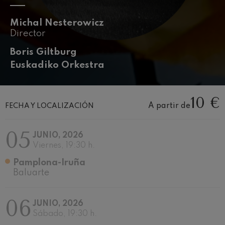
J. C. Arriaga: Los esclavos
felices. Obertura
J. C. Arriaga
Michal Nesterowicz
Joseph Haydn: Sinfonía nº83
Director
Joseph Haydn
El cant dels ocells
Boris Giltburg
Popular / Pau Casals
Euskadiko Orkestra
Franz Schmidt: Sinfonía nº4
Franz Schmidt
Franz Schubert: Canción
10 €
nocturna en el bosque
A partir de
FECHA Y LOCALIZACIÓN
Franz Schubert
Johannes Brahms: Sinfonía
nº2
05
Johannes Brahms
JUNIO, 2026
Viernes, 19:30 h.
Antonin Dvorak: Sinfonía nº6
Antonin Dvorak
Pamplona-Iruña
Johannes Brahms: Concierto
Baluarte
para piano nº1
Johannes Brahms
Ludwig van Beethoven:
06
Sinfonía nº2
JUNIO, 2026
Ludwig van Beethoven
Sábado, 19:30 h.
Wolfgang Amadeus Mozart: