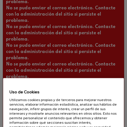
problema.
No se pudo enviar el correo electrónico. Contacte
con la administración del sitio si persiste el
problema.
No se pudo enviar el correo electrónico. Contacte
con la administración del sitio si persiste el
problema.
No se pudo enviar el correo electrónico. Contacte
con la administración del sitio si persiste el
problema.
No se pudo enviar el correo electrónico. Contacte
con la administración del sitio si persiste el
problema.
No se pudo enviar el correo electrónico. Contacte
con la administración del sitio si persiste el
Uso de Cookies
problema.
Utilizamos cookies propias y de terceros para mejorar nuestros
No se pudo enviar el correo electrónico. Contacte
servicios, elaborar información estadística, analizar sus hábitos de
con la administración del sitio si persiste el
navegación, inferir grupos de interés, crear un perfil de sus
intereses y mostrarle anuncios relevantes en otros sitios. Esto nos
problema.
permite personalizar el contenido que ofrecemos y obtener
No se pudo enviar el correo electrónico. Contacte
información sobre qué secciones suscitan interés,
con la administración del sitio si persiste el