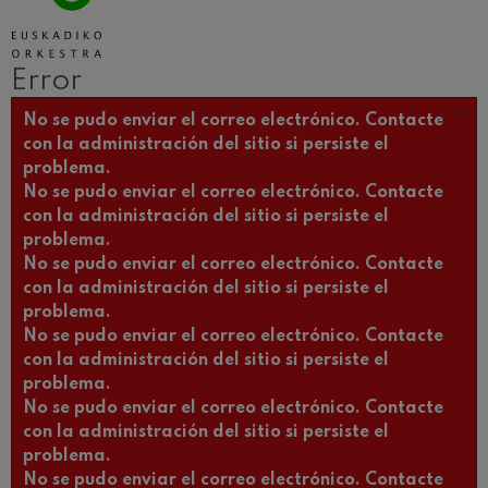
Concierto para violín nº5
Wolfgang Amadeus Mozart
Max Bruch: Kol nidrei
Max Bruch
Error
Robert Schumann: Concierto
×
para violín
Mensaje de error
No se pudo enviar el correo electrónico. Contacte
Robert Schumann
con la administración del sitio si persiste el
Gabriel Fauré: Pelléas et
problema.
Mélisande
Gabriel Fauré
No se pudo enviar el correo electrónico. Contacte
con la administración del sitio si persiste el
Franz Schubert: Sinfonía nº9,
'La grande'
problema.
Franz Schubert
No se pudo enviar el correo electrónico. Contacte
Wolfgang Amadeus Mozart:
con la administración del sitio si persiste el
Concierto para clarinete
Wolfgang Amadeus Mozart
problema.
No se pudo enviar el correo electrónico. Contacte
con la administración del sitio si persiste el
problema.
No se pudo enviar el correo electrónico. Contacte
con la administración del sitio si persiste el
problema.
No se pudo enviar el correo electrónico. Contacte