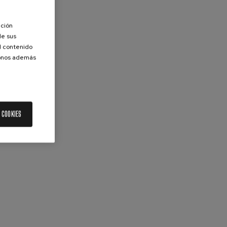
ación
de sus
el contenido
donos además
 COOKIES