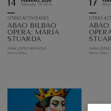
14
17
FEBRERO, 2026
FEB
Sábado, 19:00
h.
Mart
C. Franck: Var
C. Franck
OTRAS ACTIVIDADES
OTRAS ACT
ABAO BILBAO
ABAO
J. Brahms: Sin
J. Brahms
OPERA: MARIA
OPERA
STUARDA
STUA
J. C. Arriaga:
J. C. Arriaga
IVÁN LÓPEZ-REYNOSO
IVÁN LÓPEZ
Bilbao/Bilbo
Bilbao/Bilbo
Joseph Haydn:
Joseph Haydn
El cant dels oc
Popular / Pau 
Franz Schmidt
Franz Schmidt
Franz Schuber
bosque
Franz Schubert