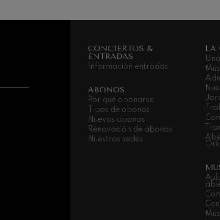
nn
 Pelléas et Mélisande
CONCIERTOS &
LA
ENTRADAS
: Sinfonía nº9, 'La grande'
Una
Información entradas
Mús
Adm
Nue
ABONOS
deus Mozart: Concierto para
Jor
Por qué abonarse
deus Mozart
Tra
Tipos de abonos
Com
Nuevos abonos
Tra
Renovación de abonos
Abe
Nuestras sedes
Ork
MU
Aul
abi
Con
Cen
Músi