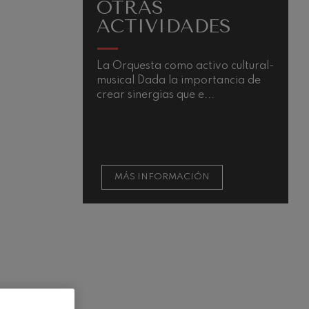
OTRAS
ACTIVIDADES
La Orquesta como activo cultural-
musical Dada la importancia de
crear sinergias que e...
MÁS INFORMACIÓN