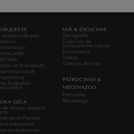
 ORQUESTA
VER & ESCUCHAR
 orquesta de país
Discografía
icas/os
Colección de
compositores vascos
inistración
En concierto
stras sedes
Vídeos
dá Gela
Galerías de fotos
bajar en la orquesta
promiso social
nsparencia
PATROCINIO &
stu Euskadiko
MECENAZGO
estrarekin
Patrocinio
Mecenazgo
SIKA GELA
a de música, espacio
erto
ciertos en Familia
tros educativos
ca sin exclusiones