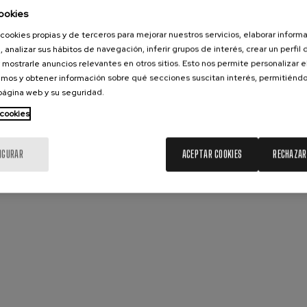
ookies
ms: Sinfonía nº2
cookies propias y de terceros para mejorar nuestros servicios, elaborar inform
ms
, analizar sus hábitos de navegación, inferir grupos de interés, crear un perfil 
 mostrarle anuncios relevantes en otros sitios. Esto nos permite personalizar 
k: Sinfonía nº6
mos y obtener información sobre qué secciones suscitan interés, permitién
k
 página web y su seguridad.
 cookies
ms: Concierto para piano nº1
ms
IGURAR
ACEPTAR COOKIES
RECHAZAR
ethoven: Sinfonía nº2
ethoven
deus Mozart: Concierto para
deus Mozart
 nidrei
nn: Concierto para violín