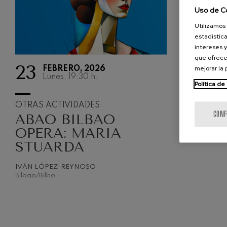
Uso de C
Johannes Brah
Utilizamos 
Johannes Brah
estadística
intereses y
Antonin Dvora
que ofrece
Antonin Dvora
23
mejorar la
FEBRERO, 2026
Lunes, 19:30
h.
Política de
Johannes Brah
Johannes Brah
OTRAS ACTIVIDADES
CONF
ABAO BILBAO
Ludwig van Be
Ludwig van Be
OPERA: MARIA
STUARDA
Wolfgang Ama
violín nº5
Wolfgang Ama
IVÁN LÓPEZ-REYNOSO
Bilbao/Bilbo
Max Bruch: Kol
Max Bruch
Robert Schuma