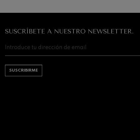
Robert Schuma
Gabriel Fauré:
Gabriel Fauré
SUSCRÍBETE A NUESTRO NEWSLETTER.
Franz Schubert
Franz Schubert
Wolfgang Ama
clarinete
Wolfgang Ama
SUSCRIBIRME