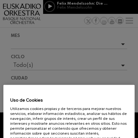
Pasar al contenido principal
Felix Mendelssohn: Die erste Walpurgisnacht
Felix Mendelssohn
PATROCINIO
Jordá Gela
NOTICIAS
PRENSA
&
Felix Mendelssohn: Die erste
s vascos
MECENAZGO
F
Walpurgisnacht
Trabajar en
Felix Mendelssohn
Compromiso
Richard Strauss: Tod und
MES
Verklärung
Richard Strauss
Transparen
Johann Sebastian Bach: Ich
Próximos eventos
Habe Genug
Abestu Eusk
CICLO
Johann Sebastian Bach
Temporada completa
Todo(s)
O. Respighi: Pini di Roma
O. Respighi
2026-06
CIUDAD
O. Respighi: Fontane di Roma
2026-09
O. Respighi
R. Schumann: Concierto para
2026-11
Todo(s)
violonchelo
Uso de Cookies
R. Schumann
2026-12
INFORMACIÓN ENTRADAS
Utilizamos cookies propias y de terceros para mejorar nuestros
C. Franck: Variaciones
servicios, elaborar información estadística, analizar sus hábitos de
sinfónicas
2027-01
navegación, inferir grupos de interés, crear un perfil de sus
C. Franck
intereses y mostrarle anuncios relevantes en otros sitios. Esto nos
2027-02
J. Brahms: Sinfonía nº4
permite personalizar el contenido que ofrecemos y obtener
SUSCRÍBETE A NUESTRO
J. Brahms
información sobre qué secciones suscitan interés,
2027-03
NEWSLETTER.