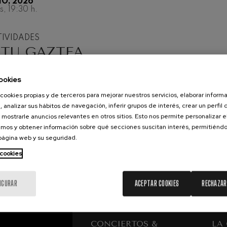
IO, 2026
s, 19:30
h.
iaciones sinfónicas
IVIDADES
TU GAZTEA.
fonía nº4
 AL TALENTO
N
ookies
 Los esclavos felices. Obertura
cookies propias y de terceros para mejorar nuestros servicios, elaborar inform
iz
, analizar sus hábitos de navegación, inferir grupos de interés, crear un perfil 
 Sinfonía nº83
 mostrarle anuncios relevantes en otros sitios. Esto nos permite personalizar 
mos y obtener información sobre qué secciones suscitan interés, permitién
 página web y su seguridad.
ells
 cookies
Casals
: Sinfonía nº4
IGURAR
ACEPTAR COOKIES
RECHAZAR
t: Canción nocturna en el
CONCIERTOS &
LA