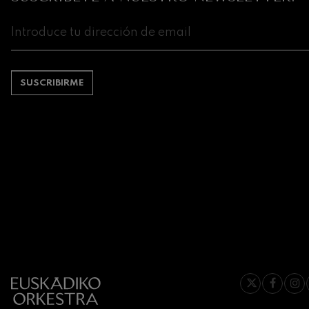
Johannes Brah
Johannes Brah
Antonin Dvora
SUSCRIBIRME
Antonin Dvora
Johannes Brah
Johannes Brah
Ludwig van Be
Ludwig van Be
Wolfgang Ama
violín nº5
Wolfgang Ama
Max Bruch: Kol
Max Bruch
Robert Schuma