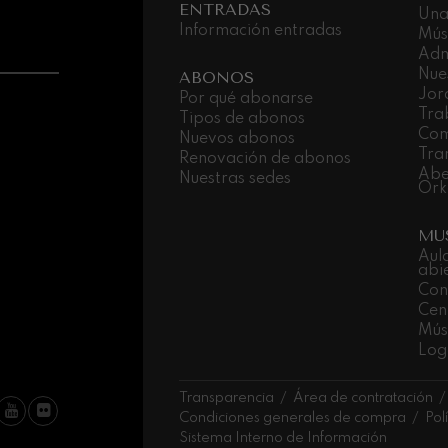
ENTRADAS
Una
Información entradas
Mús
ms: Sinfonía nº2
Adm
ms
Nue
ABONOS
Jor
Por qué abonarse
k: Sinfonía nº6
Tra
Tipos de abonos
k
Com
Nuevos abonos
Tra
Renovación de abonos
ms: Concierto para piano nº1
Abe
Nuestras sedes
ms
Ork
MU
ethoven: Sinfonía nº2
ethoven
Aul
abi
Con
deus Mozart: Concierto para
Cen
deus Mozart
Músi
Log
 nidrei
Transparencia
Área de contratación
Condiciones generales de compra
Pol
Sistema Interno de Información
nn: Concierto para violín