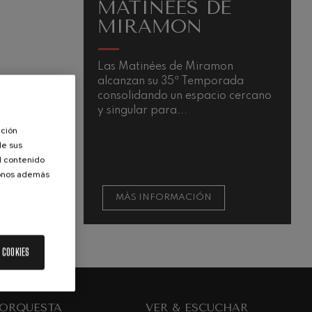
MATINÉES DE
MIRAMON
Las Matinées de Miramon
alcanzan su 35ª Temporada
consolidando un espacio cercano
y singular para...
ación
de sus
el contenido
donos además
MÁS INFORMACIÓN
 COOKIES
 ORQUESTA
VER & ESCUCHAR