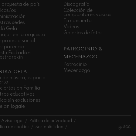
 orquesta de país
Discografía
icas/os
Colección de
compositores vascos
inistración
En concierto
stras sedes
Vídeos
dá Gela
Galerías de fotos
bajar en la orquesta
promiso social
nsparencia
PATROCINIO &
stu Euskadiko
MECENAZGO
estrarekin
Patrocinio
Mecenazgo
SIKA GELA
a de música, espacio
erto
ciertos en Familia
tros educativos
ca sin exclusiones
elan logale
Aviso legal
Política de privacidad
ítica de cookies
Sostenibilidad