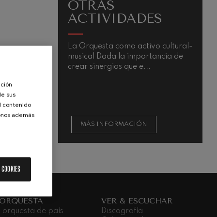
OTRAS
ACTIVIDADES
La Orquesta como activo cultural-
musical Dada la importancia de
crear sinergias que e...
ación
de sus
el contenido
donos además
MÁS INFORMACIÓN
 COOKIES
 ORQUESTA
VER & ESCUCHAR
 orquesta de país
Discografía