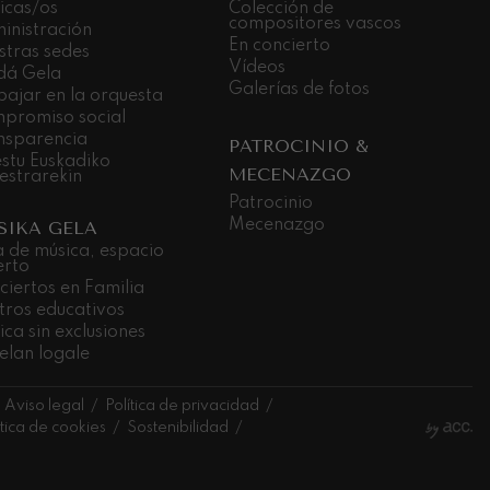
icas/os
Colección de
compositores vascos
inistración
En concierto
stras sedes
Vídeos
dá Gela
Galerías de fotos
bajar en la orquesta
promiso social
nsparencia
PATROCINIO &
stu Euskadiko
MECENAZGO
estrarekin
Patrocinio
Mecenazgo
SIKA GELA
a de música, espacio
erto
ciertos en Familia
tros educativos
ca sin exclusiones
elan logale
Aviso legal
Política de privacidad
ítica de cookies
Sostenibilidad