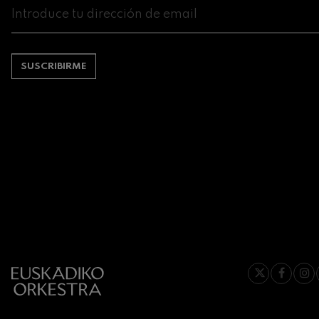
Johannes Brah
Johannes Brah
SUSCRIBIRME
Antonin Dvora
Antonin Dvora
Johannes Brah
Johannes Brah
Ludwig van Be
Ludwig van Be
Wolfgang Ama
violín nº5
Wolfgang Ama
Max Bruch: Kol
Max Bruch
Robert Schuma