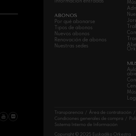
Información entradas
Mús
Adm
ms: Sinfonía nº2
Nue
ABONOS
ms
Jor
Por qué abonarse
Tra
Tipos de abonos
Com
k: Sinfonía nº6
Nuevos abonos
k
Tra
Renovación de abonos
Abe
Nuestras sedes
Ork
ms: Concierto para piano nº1
ms
MU
Aul
ethoven: Sinfonía nº2
abi
ethoven
Con
Cen
deus Mozart: Concierto para
Músi
Log
deus Mozart
Transparencia
Área de contratación
 nidrei
Condiciones generales de compra
Pol
Sistema Interno de Información
nn: Concierto para violín
Copyright © 2025 Euskadiko Orkestra