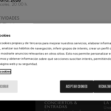
STO, 2026
coles, 20:00
h.
iaciones sinfónicas
IVIDADES
CENA
fonía nº4
AL: RÉQUIEM
ookies
RLIOZ
 Los esclavos felices. Obertura
cookies propias y de terceros para mejorar nuestros servicios, elaborar inform
, analizar sus hábitos de navegación, inferir grupos de interés, crear un perfil 
N
 mostrarle anuncios relevantes en otros sitios. Esto nos permite personalizar 
 Sinfonía nº83
mos y obtener información sobre qué secciones suscitan interés, permitién
 página web y su seguridad.
 ENTRADAS
ells
 cookies
Casals
IGURAR
ACEPTAR COOKIES
RECHAZAR
: Sinfonía nº4
CONCIERTOS &
LA
t: Canción nocturna en el
ENTRADAS
Una