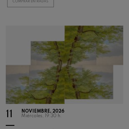
COMPRAR ENTRADAS
Concierto para violín nº5
Wolfgang Amadeus Mozart
Max Bruch: Kol nidrei
Max Bruch
Robert Schumann: Concierto
para violín
Robert Schumann
Gabriel Fauré: Pelléas et
Mélisande
Gabriel Fauré
Franz Schubert: Sinfonía nº9,
'La grande'
Franz Schubert
Wolfgang Amadeus Mozart:
Concierto para clarinete
Wolfgang Amadeus Mozart
11
NOVIEMBRE, 2026
Miércoles, 19:30
h.