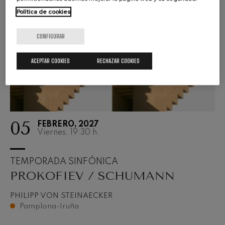
Política de cookies
CONFIGURAR
ACEPTAR COOKIES
RECHAZAR COOKIES
05
FEBRERO, 2027
Viernes, 19:30
h.
TEMPORADA SINFÓNICA
PROKOFIEV / SCHUMANN
PHILIPP VON STEINAECKER
Pamplona-Iruña