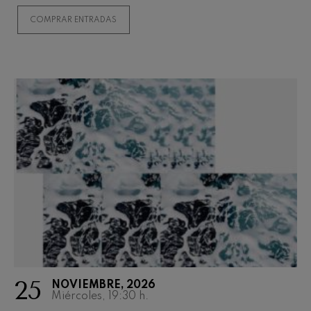
Concierto para violín nº5
Wolfgang Amadeus Mozart
COMPRAR ENTRADAS
Max Bruch: Kol nidrei
Max Bruch
Robert Schumann: Concierto
para violín
Robert Schumann
Gabriel Fauré: Pelléas et
Mélisande
Gabriel Fauré
Franz Schubert: Sinfonía nº9,
'La grande'
Franz Schubert
Wolfgang Amadeus Mozart:
Concierto para clarinete
Wolfgang Amadeus Mozart
25
NOVIEMBRE, 2026
Miércoles, 19:30
h.