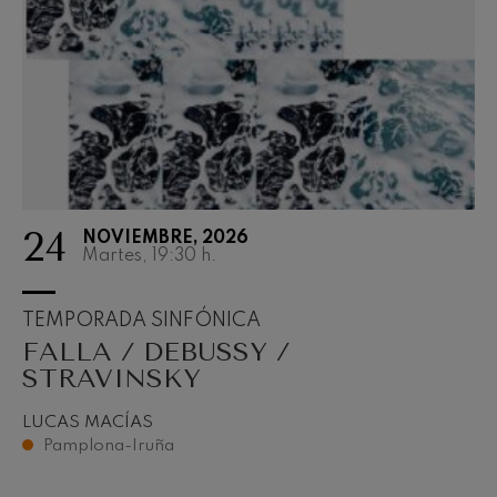
J. C. Arriaga: Los esclavos
felices. Obertura
2027-05
J. C. Arriaga
Joseph Haydn: Sinfonía nº83
Joseph Haydn
El cant dels ocells
Popular / Pau Casals
Franz Schmidt: Sinfonía nº4
Franz Schmidt
Franz Schubert: Canción
nocturna en el bosque
24
Franz Schubert
NOVIEMBRE, 2026
Martes, 19:30
h.
Johannes Brahms: Sinfonía
nº2
Johannes Brahms
TEMPORADA SINFÓNICA
Antonin Dvorak: Sinfonía nº6
Antonin Dvorak
FALLA / DEBUSSY /
STRAVINSKY
Johannes Brahms: Concierto
para piano nº1
Johannes Brahms
LUCAS MACÍAS
Ludwig van Beethoven:
Pamplona-Iruña
Sinfonía nº2
Ludwig van Beethoven
Wolfgang Amadeus Mozart: