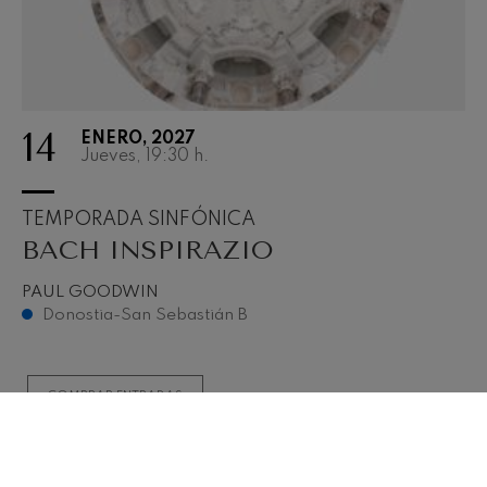
14
ENERO, 2027
Jueves, 19:30
h.
TEMPORADA SINFÓNICA
BACH INSPIRAZIO
PAUL GOODWIN
Donostia-San Sebastián B
COMPRAR ENTRADAS