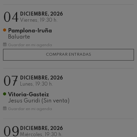
Concierto para violín nº5
Wolfgang Amadeus Mozart
04
DICIEMBRE, 2026
Max Bruch: Kol nidrei
Max Bruch
Viernes, 19:30 h.
Robert Schumann: Concierto
Pamplona-Iruña
para violín
Baluarte
Robert Schumann
Gabriel Fauré: Pelléas et
Guardar en mi agenda
Mélisande
Gabriel Fauré
COMPRAR ENTRADAS
Franz Schubert: Sinfonía nº9,
'La grande'
Franz Schubert
07
Wolfgang Amadeus Mozart:
DICIEMBRE, 2026
Concierto para clarinete
Lunes, 19:30 h.
Wolfgang Amadeus Mozart
Vitoria-Gasteiz
Jesus Guridi (Sin venta)
Guardar en mi agenda
09
DICIEMBRE, 2026
Miércoles, 19:30 h.