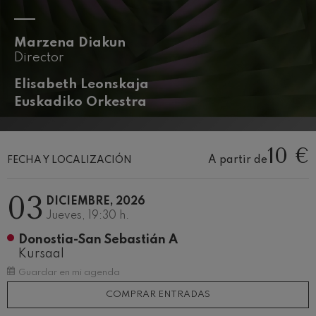
J. C. Arriaga: Los esclavos
felices. Obertura
J. C. Arriaga
Joseph Haydn: Sinfonía nº83
Marzena Diakun
Joseph Haydn
Director
El cant dels ocells
Popular / Pau Casals
Elisabeth Leonskaja
Franz Schmidt: Sinfonía nº4
Euskadiko Orkestra
Franz Schmidt
Franz Schubert: Canción
nocturna en el bosque
10 €
Franz Schubert
A partir de
FECHA Y LOCALIZACIÓN
Johannes Brahms: Sinfonía
nº2
Johannes Brahms
03
DICIEMBRE, 2026
Antonin Dvorak: Sinfonía nº6
Jueves, 19:30 h.
Antonin Dvorak
Johannes Brahms: Concierto
Donostia-San Sebastián A
para piano nº1
Kursaal
Johannes Brahms
Guardar en mi agenda
Ludwig van Beethoven:
Sinfonía nº2
Ludwig van Beethoven
COMPRAR ENTRADAS
Wolfgang Amadeus Mozart: