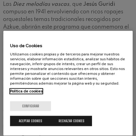
Las
Diez melodías vascas
,
que
Jesús Guridi
compuso en 1941 envolviendo con ricos ropajes
orquestales temas tradicionales recogidos por
Azkue, abrirán este programa que conmemora el
90 aniversario del primer Gobierno Vasco y que
proseguirá con el
Concierto para piano nº22
de
Uso de Cookies
Mozart
, en manos de la legendaria pianista
Utilizamos cookies propias y de terceros para mejorar nuestros
Elisabeth Leonskaja
, residente en Viena desde
servicios, elaborar información estadística, analizar sus hábitos de
navegación, inferir grupos de interés, crear un perfil de sus
1978 y toda una referencia mundial en la
intereses y mostrarle anuncios relevantes en otros sitios. Esto nos
interpretación de los grandes clásicos vieneses. La
permite personalizar el contenido que ofrecemos y obtener
información sobre qué secciones suscitan interés,
directora polaca
Marzena Diakun
, premiada en
permitiéndonos además mejorar la página web y su seguridad.
concursos como el Primavera de Praga y el
Política de cookies
Fitelberg, abordará por último las
Variaciones
Enigma
de
Elgar
, quien, a partir de un tema de
CONFIGURAR
aire melancólico, realizó catorce retratos
musicales de otros tantos amigos (y de un bulldog)
ACEPTAR COOKIES
RECHAZAR COOKIES
combinando humor, nobleza y misterio en torno a
un «enigma» que nunca ha sido del todo