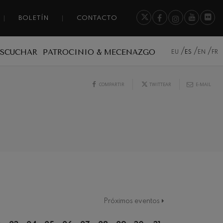
BOLETÍN
CONTACTO
ESCUCHAR
PATROCINIO & MECENAZGO
EU
ES
EN
FR
COMPARTIR
TWITTEAR
E-MAIL
Próximos eventos