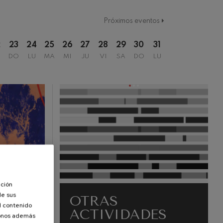
Próximos eventos
2
23
24
25
26
27
28
29
30
31
DO
LU
MA
MI
JU
VI
SA
DO
LU
ación
de sus
OTRAS
el contenido
ACTIVIDADES
donos además