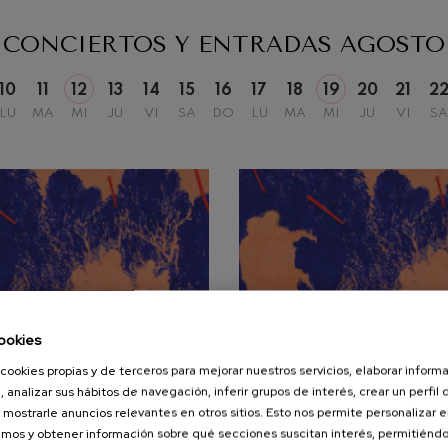
iaciones sinfónicas
CONCIERTOS Y ENTRADAS
AGOSTO
10
11
12
13
14
15
16
17
18
19
20
21
2
fonía nº4
LU
MA
MI
JU
VI
SA
DO
LU
MA
MI
JU
VI
SA
 Los esclavos felices. Obertura
 Sinfonía nº83
ells
Casals
ookies
: Sinfonía nº4
cookies propias y de terceros para mejorar nuestros servicios, elaborar inform
19
, analizar sus hábitos de navegación, inferir grupos de interés, crear un perfil 
STO, 2026
AGOSTO, 2026
coles, 20:00
h.
Miércoles, 20:00
h.
 mostrarle anuncios relevantes en otros sitios. Esto nos permite personalizar 
t: Canción nocturna en el
mos y obtener información sobre qué secciones suscitan interés, permitién