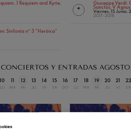
Matineés
quiem. 1 Requiem and Kyrie,
Giuseppe Verdi:
Sanctus, V Agnus 
Otras actividades
iaciones sinfónicas
19
2026
AGOSTO, 2026
Viernes, 15 Junio, 
2017-2018
, 20:00
MIÉRCOLES, 20:00
H.
fonía nº4
: Sinfonía nº 3 "Heróica"
 Los esclavos felices. Obertura
 Sinfonía nº83
CONCIERTOS Y ENTRADAS
AGOSTO
10
11
12
13
14
15
16
17
18
19
20
21
2
ells
LU
MA
MI
JU
VI
SA
DO
LU
MA
MI
JU
VI
SA
Casals
: Sinfonía nº4
t: Canción nocturna en el
ookies