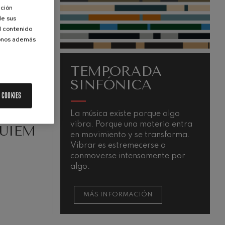
ación
de sus
el contenido
donos además
TEMPORADA
SINFÓNICA
 COOKIES
La música existe porque algo
L
vibra. Porque una materia entra
m
QUIEM
en movimiento y se transforma.
Vibrar es estremecerse o
conmoverse intensamente por
algo.
MÁS INFORMACIÓN