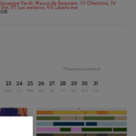
2022/2023 Denboraldia
Giuseppe Verdi: Messa de Requiem. III Ofertorio, IV
Dei, VI Lux aeterna, VII Libera me
Temporada 2016/2017
2018
Temporada 2017/2018
Temporada 2018/2019
Temporada 2019-2020
Temporada 2019/2020
Temporada 2020-2021
Temporada 2020/2021
Temporada 2021/2022
Temporada abono 2019-2020
Temporada de abono 2020/2021
Próximos eventos
2
23
24
25
26
27
28
29
30
31
DO
LU
MA
MI
JU
VI
SA
DO
LU