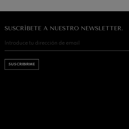
Robert Schuma
Gabriel Fauré:
Gabriel Fauré
SUSCRÍBETE A NUESTRO NEWSLETTER.
Franz Schubert
Franz Schubert
Wolfgang Ama
clarinete
Wolfgang Ama
SUSCRIBIRME