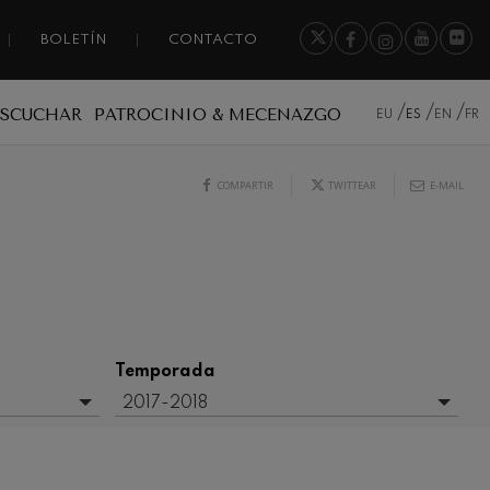
BOLETÍN
CONTACTO
ESCUCHAR
PATROCINIO & MECENAZGO
EU
ES
EN
FR
COMPARTIR
TWITTEAR
E-MAIL
Temporada
2017-2018
- Cualquiera -
2020/2021 Denboraldia
2021/2022 Denboraldia