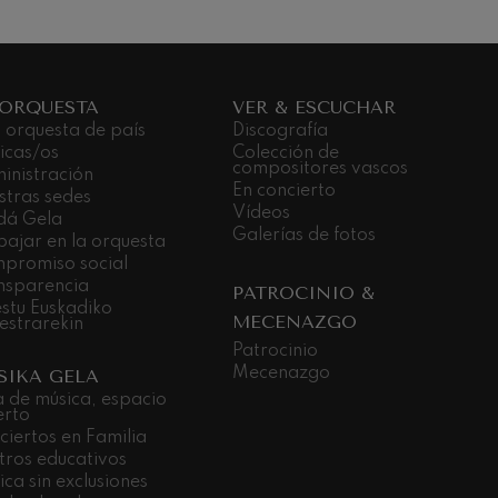
 ORQUESTA
VER & ESCUCHAR
 orquesta de país
Discografía
icas/os
Colección de
compositores vascos
inistración
En concierto
stras sedes
Vídeos
dá Gela
Galerías de fotos
bajar en la orquesta
promiso social
nsparencia
PATROCINIO &
stu Euskadiko
MECENAZGO
estrarekin
Patrocinio
Mecenazgo
SIKA GELA
a de música, espacio
erto
ciertos en Familia
tros educativos
ca sin exclusiones