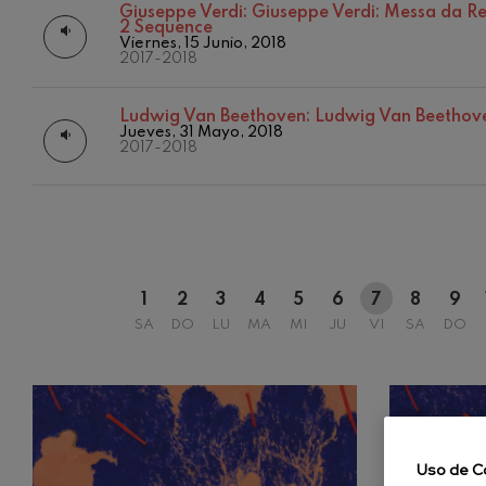
Giuseppe Verdi:
Giuseppe Verdi: Messa da Re
2 Sequence
C. Franck: Var
12
AGOSTO, 
Viernes, 15 Junio, 2018
C. Franck
2017-2018
MIÉRCOLES
H.
J. Brahms: Sin
Ludwig Van Beethoven:
Ludwig Van Beethoven
J. Brahms
Jueves, 31 Mayo, 2018
2017-2018
J. C. Arriaga:
J. C. Arriaga
Joseph Haydn:
Joseph Haydn
1
2
3
4
5
6
7
8
9
El cant dels oc
SA
DO
LU
MA
MI
JU
VI
SA
DO
Popular / Pau 
Franz Schmidt
Franz Schmidt
Franz Schuber
bosque
Uso de C
Franz Schubert