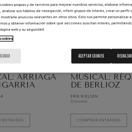
cookies propias y de terceros para mejorar nuestros servicios, elaborar inform
, analizar sus hábitos de navegación, inferir grupos de interés, crear un perfil 
ms: Sinfonía nº2
 mostrarle anuncios relevantes en otros sitios. Esto nos permite personalizar 
ms
mos y obtener información sobre qué secciones suscitan interés, permitién
 página web y su seguridad.
k: Sinfonía nº6
k
19
 cookies
STO, 2026
AGOSTO, 2026
coles, 20:00
h.
Miércoles, 20:00
h.
ms: Concierto para piano nº1
ms
IGURAR
ACEPTAR COOKIES
RECHAZAR
IVIDADES
OTRAS ACTIVIDADES
CENA
QUINCENA
ethoven: Sinfonía nº2
ethoven
AL: ARRIAGA
MUSICAL: RÉ
IGARRIA
DE BERLIOZ
deus Mozart: Concierto para
deus Mozart
NA
ERIK NIELSEN
Donostia
 nidrei
 ENTRADAS
COMPRAR ENTRADAS
nn: Concierto para violín