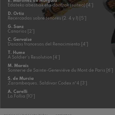
E. Martínez de Murguía
Edateko abestiak eta dantzak (suitea) [4']
C. Franck: Var
C. Franck
D. Ortiz
Recercadas sobre tenores (2, 4 y 1) [5']
J. Brahms: Sin
G. Sanz
J. Brahms
Canarios [2']
C. Gervaise
J. C. Arriaga:
Danzas francesas del Renacimiento [4']
J. C. Arriaga
T. Hume
A Soldier’s Resolution [4']
Joseph Haydn:
Joseph Haydn
M. Marais
Sonnerie de Sainte-Geneviève du Mont de Paris [6']
El cant dels oc
Popular / Pau 
S. de Murcia
Zarambeques, Saldivar Codex nº4 [3']
Franz Schmidt
A. Corelli
Franz Schmidt
La Follia [10']
Franz Schuber
bosque
Franz Schubert