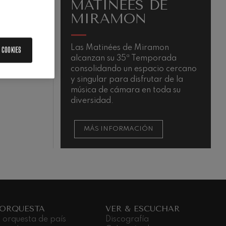
MATINÉES DE
MIRAMON
Las Matinées de Miramon
L
 COOKIES
alcanzan su 35ª Temporada
m
QUIEM
consolidando un espacio cercano
y singular para disfrutar de la
música de cámara en toda su
diversidad.
MÁS INFORMACIÓN
 ORQUESTA
VER & ESCUCHAR
 orquesta de país
Discografía