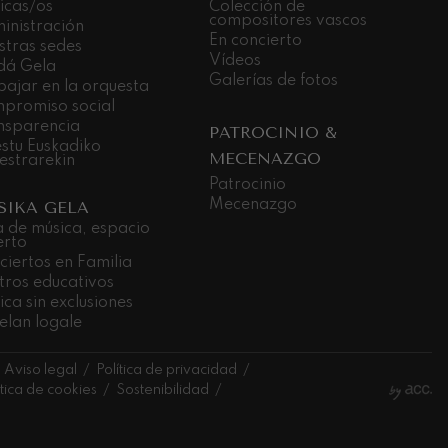
icas/os
Colección de
compositores vascos
inistración
En concierto
stras sedes
Vídeos
dá Gela
Galerías de fotos
bajar en la orquesta
promiso social
nsparencia
PATROCINIO &
stu Euskadiko
MECENAZGO
estrarekin
Patrocinio
Mecenazgo
SIKA GELA
a de música, espacio
erto
ciertos en Familia
tros educativos
ca sin exclusiones
elan logale
Aviso legal
Política de privacidad
ítica de cookies
Sostenibilidad