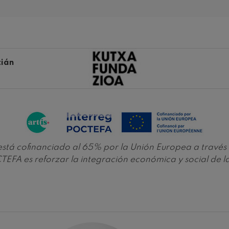
ms: Sinfonía nº2
ms
k: Sinfonía nº6
tián
k
ms: Concierto para piano nº1
ms
ethoven: Sinfonía nº2
ethoven
e está cofinanciado al 65% por la Unión Europea a tra
deus Mozart: Concierto para
EFA es reforzar la integración económica y social de 
deus Mozart
 nidrei
nn: Concierto para violín