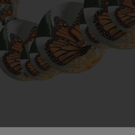
iaciones sinfónicas
fonía nº4
 Los esclavos felices. Obertura
 Sinfonía nº83
ells
Casals
: Sinfonía nº4
t: Canción nocturna en el