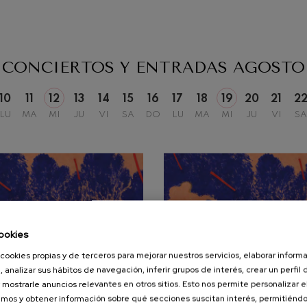
CONCIERTOS Y ENTRADAS
AGOSTO
10
11
12
13
14
15
16
17
18
19
20
21
2
LU
MA
MI
JU
VI
SA
DO
LU
MA
MI
JU
VI
SA
ookies
cookies propias y de terceros para mejorar nuestros servicios, elaborar inform
, analizar sus hábitos de navegación, inferir grupos de interés, crear un perfil 
 mostrarle anuncios relevantes en otros sitios. Esto nos permite personalizar 
mos y obtener información sobre qué secciones suscitan interés, permitién