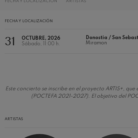
FECHA Y LOCALIZACIÓN
ARTISTAS
Johannes Brah
Johannes Brah
FECHA Y LOCALIZACIÓN
Antonin Dvora
31
Donostia / San Sebas
Antonin Dvora
OCTUBRE, 2026
Miramon
Sábado, 11:00 h.
Johannes Brah
Johannes Brah
Ludwig van Be
Ludwig van Be
Este concierto se inscribe en el proyecto ARTIS+, qu
Wolfgang Ama
(POCTEFA 2021-2027). El objetivo del POCT
violín nº5
Wolfgang Ama
Max Bruch: Kol
ARTISTAS
Max Bruch
Robert Schuma