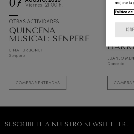
07
12
AGOSTO, 2026
AGO
mejorar la
Viernes, 21:00
h.
Miér
Política de
OTRAS ACTIVIDADES
OTRAS ACT
QUINCENA
QUIN
CONF
MUSICAL: SENPERE
MUSIC
HARR
LINA TUR BONET
Senpere
JUANJO ME
Donostia
COMPRAR ENTRADAS
COMPRAR
SUSCRÍBETE A NUESTRO NEWSLETTER.