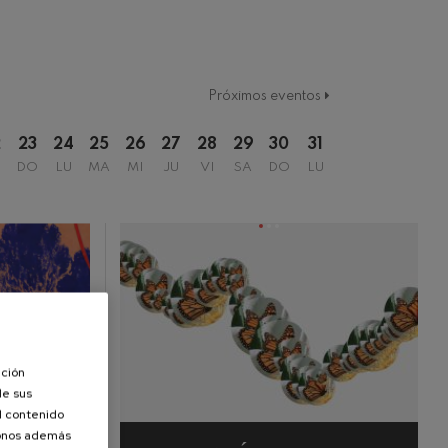
Próximos eventos
2
23
24
25
26
27
28
29
30
31
DO
LU
MA
MI
JU
VI
SA
DO
LU
ación
de sus
el contenido
donos además