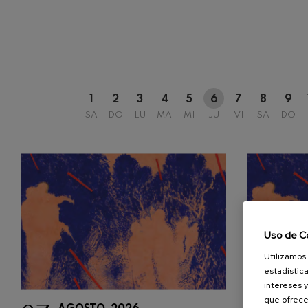
1
2
3
4
5
6
7
8
9
SA
DO
LU
MA
MI
JU
VI
SA
DO
Uso de C
Utilizamos 
estadística
intereses y
que ofrece