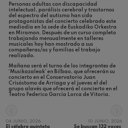
Concierto para violín nº5
Personas adultas con discapacidad
Wolfgang Amadeus Mozart
intelectual, parálisis cerebral y trastornos
Max Bruch: Kol nidrei
del espectro del autismo han sido
Max Bruch
protagonistas del concierto celebrado este
Robert Schumann: Concierto
mediodía en la sede de Euskadiko Orkestra
para violín
en Miramon. Después de un curso completo
Robert Schumann
trabajando mensualmente en talleres
Gabriel Fauré: Pelléas et
musicales hoy han mostrado a sus
Mélisande
compañeras/os y familias el trabajo
Gabriel Fauré
realizado.
Franz Schubert: Sinfonía nº9,
'La grande'
Franz Schubert
Mañana será el turno de los integrantes de
‘Musikazaleak’ en Bilbao, que ofrecerán su
Wolfgang Amadeus Mozart:
Concierto para clarinete
concierto en el Conservatorio Juan
Wolfgang Amadeus Mozart
Crisóstomo de Arriaga y el jueves el del
grupo alavés que ofrecerá el concierto en el
Teatro Federico García Lorca de Vitoria.
‹
›
04 JUNIO, 2026
10 JUNIO, 2026
El célebre quinteto 
Se buscan 132 voces 