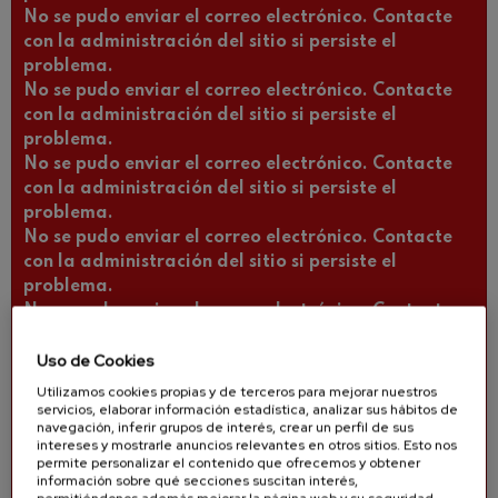
No se pudo enviar el correo electrónico. Contacte
con la administración del sitio si persiste el
problema.
No se pudo enviar el correo electrónico. Contacte
con la administración del sitio si persiste el
problema.
No se pudo enviar el correo electrónico. Contacte
con la administración del sitio si persiste el
problema.
No se pudo enviar el correo electrónico. Contacte
con la administración del sitio si persiste el
problema.
No se pudo enviar el correo electrónico. Contacte
con la administración del sitio si persiste el
Uso de Cookies
problema.
No se pudo enviar el correo electrónico. Contacte
Utilizamos cookies propias y de terceros para mejorar nuestros
con la administración del sitio si persiste el
servicios, elaborar información estadística, analizar sus hábitos de
navegación, inferir grupos de interés, crear un perfil de sus
problema.
intereses y mostrarle anuncios relevantes en otros sitios. Esto nos
No se pudo enviar el correo electrónico. Contacte
permite personalizar el contenido que ofrecemos y obtener
información sobre qué secciones suscitan interés,
con la administración del sitio si persiste el