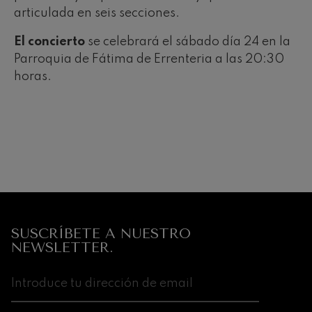
articulada en seis secciones.
El concierto
se celebrará el sábado día 24 en la
Parroquia de Fátima de Errenteria a las 20:30
horas.
12
19
AGOSTO, 2026
AGO
MIÉRCOLES,
MIÉR
20:00 H.
20:0
Próximos
eventos
CONCIERTOS
SUSCRÍBETE A NUESTRO
Y
NEWSLETTER.
ENTRADAS
AGOSTO