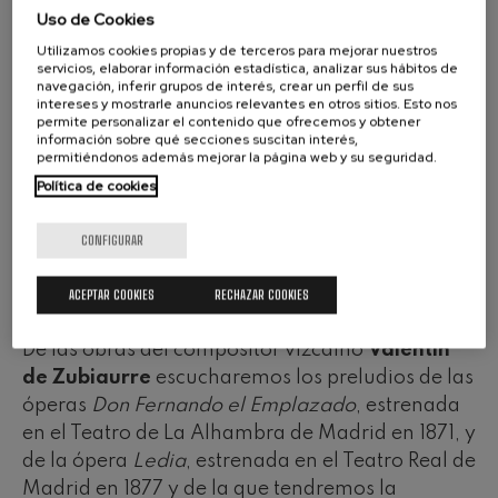
Uso de Cookies
obras de nuestros días en la interpretación de
Utilizamos cookies propias y de terceros para mejorar nuestros
los más destacados intérpretes de nuestro
servicios, elaborar información estadística, analizar sus hábitos de
entorno. Escucharemos fragmentos de dos de
navegación, inferir grupos de interés, crear un perfil de sus
intereses y mostrarle anuncios relevantes en otros sitios. Esto nos
las óperas compuestas por Valentín de
permite personalizar el contenido que ofrecemos y obtener
Zubiaurre, una suite realizada con los más
información sobre qué secciones suscitan interés,
permitiéndonos además mejorar la página web y su seguridad.
destacados pasajes sinfónicos de la ópera
Política de cookies
"Zigor" de Francisco Escudero, el estreno de una
obra sinfónica del compositor alavés Enrique
CONFIGURAR
Vázquez para finalizar con el también estreno
de la obra sinfónico-coral "Abesdantzak" de
ACEPTAR COOKIES
RECHAZAR COOKIES
Lorenzo Ondarra.
De las obras del compositor vizcaíno
Valentín
de Zubiaurre
escucharemos los preludios de las
óperas
Don Fernando el Emplazado
, estrenada
en el Teatro de La Alhambra de Madrid en 1871, y
de la ópera
Ledia
, estrenada en el Teatro Real de
Madrid en 1877 y de la que tendremos la