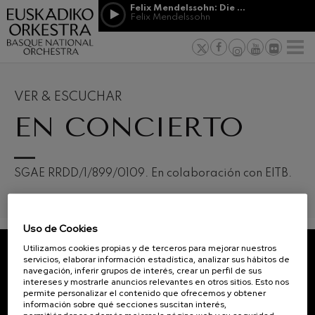
Pasar al contenido principal
Felix Mendelssohn: Die erste Walpurgisnacht
Felix Mendelssohn
PATROCINIO
Jordá Gela
NOTICIAS
PRENSA
&
Felix Mendelssohn: Die erste
s vascos
MECENAZGO
F
Walpurgisnacht
Trabajar en
Felix Mendelssohn
Compromiso
Richard Strauss: Tod und
Verklärung
VER & ESCUCHAR
Richard Strauss
Transparen
EN CONCIERTO
Johann Sebastian Bach: Ich
Habe Genug
Abestu Eusk
Johann Sebastian Bach
O. Respighi: Pini di Roma
12
19
AGOSTO, 2026
AGO
O. Respighi
SGAE RRDD/1/899/0109. En colaboración con EITB.
MIÉRCOLES,
MIÉR
O. Respighi: Fontane di Roma
20:00 H.
20:0
O. Respighi
R. Schumann: Concierto para
violonchelo
Uso de Cookies
R. Schumann
Próximos
eventos
Utilizamos cookies propias y de terceros para mejorar nuestros
C. Franck: Variaciones
servicios, elaborar información estadística, analizar sus hábitos de
sinfónicas
CONCIERTOS
SUSCRÍBETE A NUESTRO
navegación, inferir grupos de interés, crear un perfil de sus
C. Franck
intereses y mostrarle anuncios relevantes en otros sitios. Esto nos
Y
NEWSLETTER.
J. Brahms: Sinfonía nº4
permite personalizar el contenido que ofrecemos y obtener
ENTRADAS
J. Brahms
información sobre qué secciones suscitan interés,