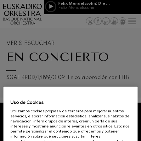
Pasar al contenido principal
Felix Mendelssohn: Die erste Walpurgisnacht
Felix Mendelssohn
PATROCINIO
Jordá Gela
NOTICIAS
PRENSA
&
Felix Mendelssohn: Die erste
s vascos
MECENAZGO
F
Walpurgisnacht
Trabajar en
Felix Mendelssohn
Compromiso
Richard Strauss: Tod und
Verklärung
VER & ESCUCHAR
Richard Strauss
Transparen
EN CONCIERTO
Johann Sebastian Bach: Ich
Habe Genug
Abestu Eusk
Johann Sebastian Bach
O. Respighi: Pini di Roma
12
19
AGOSTO, 2026
AGO
O. Respighi
SGAE RRDD/1/899/0109. En colaboración con EITB.
MIÉRCOLES,
MIÉR
O. Respighi: Fontane di Roma
20:00 H.
20:0
O. Respighi
R. Schumann: Concierto para
violonchelo
Uso de Cookies
R. Schumann
Próximos
eventos
Utilizamos cookies propias y de terceros para mejorar nuestros
C. Franck: Variaciones
servicios, elaborar información estadística, analizar sus hábitos de
sinfónicas
CONCIERTOS
SUSCRÍBETE A NUESTRO
navegación, inferir grupos de interés, crear un perfil de sus
C. Franck
intereses y mostrarle anuncios relevantes en otros sitios. Esto nos
Y
NEWSLETTER.
J. Brahms: Sinfonía nº4
permite personalizar el contenido que ofrecemos y obtener
ENTRADAS
J. Brahms
información sobre qué secciones suscitan interés,