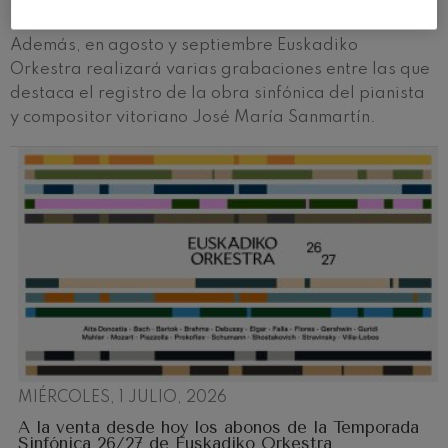
Berlioz.
Además, en agosto y septiembre Euskadiko
Orkestra realizará varias grabaciones entre las que
destaca el registro de la obra sinfónica del pianista
y compositor vitoriano José María Sanmartín.
MIÉRCOLES, 1 JULIO, 2026
A la venta desde hoy los abonos de la Temporada
Sinfónica 26/27 de Euskadiko Orkestra