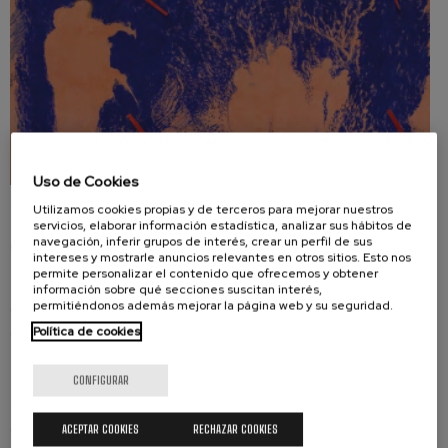
Concierto para violín nº5
Wolfgang Amadeus Mozart
Max Bruch: Kol nidrei
Max Bruch
Robert Schumann: Concierto
para violín
Robert Schumann
Gabriel Fauré: Pelléas et
Mélisande
Gabriel Fauré
Uso de Cookies
Franz Schubert: Sinfonía nº9,
JUEVES, 6 AGOSTO, 2026
Utilizamos cookies propias y de terceros para mejorar nuestros
'La grande'
servicios, elaborar información estadística, analizar sus hábitos de
Franz Schubert
Euskadiko Orkestra arranca la Temporada 26/27 con
navegación, inferir grupos de interés, crear un perfil de sus
una triple participación en la Quincena Musical
Wolfgang Amadeus Mozart:
intereses y mostrarle anuncios relevantes en otros sitios. Esto nos
Concierto para clarinete
permite personalizar el contenido que ofrecemos y obtener
Wolfgang Amadeus Mozart
El 7 de agosto, una formación reducida de la
información sobre qué secciones suscitan interés,
permitiéndonos además mejorar la página web y su seguridad.
orquesta ofrecerá un concierto barroco en Senpere;
Política de cookies
el 12 de agosto el Teatro Victoria Eugenia acoge un
homenaje a la figura de Arriaga, bajo la batuta de
CONFIGURAR
Juanjo Mena; y el 19 de agosto Euskadiko Orkestra
formará parte de la alineación de 300 músicas/os
en la interpretación de la imponente ‘Gran Misa’ de
ACEPTAR COOKIES
RECHAZAR COOKIES