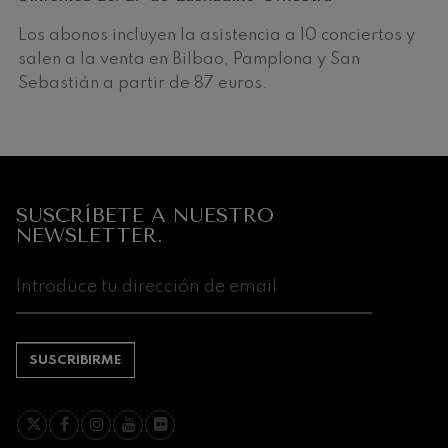
Los abonos incluyen la asistencia a 10 conciertos y
salen a la venta en Bilbao, Pamplona y San
Sebastián a partir de 87 euros.
Empresas
SUSCRÍBETE A NUESTRO
que
NEWSLETTER.
apoyan
nuestra
actividad
SUSCRIBIRME