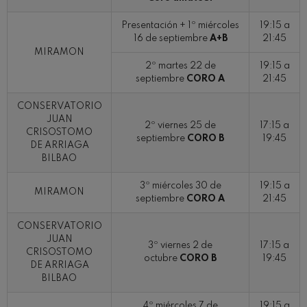
Concierto para violín nº5
Wolfgang Amadeus Mozart
Presentación + 1º miércoles
19:15 a
Max Bruch: Kol nidrei
16 de septiembre
A+B
21:45
Max Bruch
MIRAMON
Robert Schumann: Concierto
2º martes 22 de
19:15 a
para violín
septiembre
CORO A
21:45
Robert Schumann
Gabriel Fauré: Pelléas et
CONSERVATORIO
Mélisande
Gabriel Fauré
JUAN
2º viernes 25 de
17:15 a
CRISOSTOMO
Franz Schubert: Sinfonía nº9,
septiembre
CORO B
19:45
'La grande'
DE ARRIAGA
Franz Schubert
BILBAO
Wolfgang Amadeus Mozart:
Concierto para clarinete
3º miércoles 30 de
19:15 a
MIRAMON
Wolfgang Amadeus Mozart
septiembre
CORO A
21:45
CONSERVATORIO
JUAN
3º viernes 2 de
17:15 a
CRISOSTOMO
octubre
CORO B
19:45
DE ARRIAGA
BILBAO
4º miércoles 7 de
19:15 a