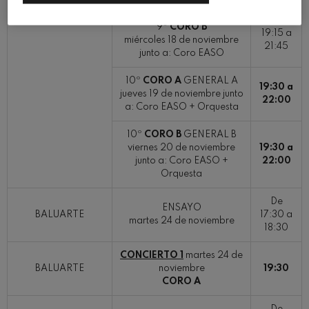
9º
CORO B
19:15 a
miércoles 18 de noviembre
21:45
junto a: Coro EASO
10º
CORO A
GENERAL A
19:30 a
jueves 19 de noviembre junto
22:00
a: Coro EASO + Orquesta
10º
CORO B
GENERAL B
viernes 20 de noviembre
19:30 a
junto a: Coro EASO +
22:00
Orquesta
De
ENSAYO
BALUARTE
17:30 a
martes 24 de noviembre
18:30
CONCIERTO 1
martes 24 de
BALUARTE
noviembre
19:30
CORO A