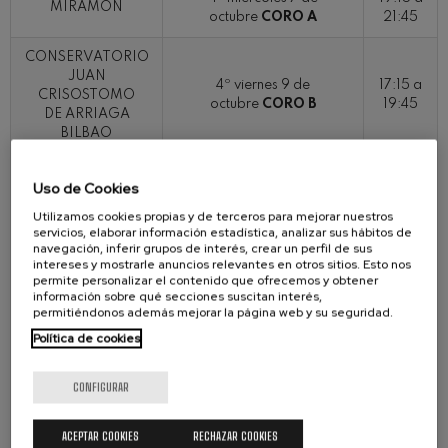
MIRAMON
octubre
CORO A
21:45
CONSERVATORIO
JUAN
4º viernes 9 de
17:15 a
CRISOSTOMO
octubre
CORO B
19:45
DE ARRIAGA
BILBAO
5º miércoles 14 de
19:15 a
Uso de Cookies
octubre
A+B
21:45
Utilizamos cookies propias y de terceros para mejorar nuestros
servicios, elaborar información estadística, analizar sus hábitos de
6º miércoles 21 de
19:15 a
navegación, inferir grupos de interés, crear un perfil de sus
octubre
A+B
21:45
intereses y mostrarle anuncios relevantes en otros sitios. Esto nos
permite personalizar el contenido que ofrecemos y obtener
7º martes 27 de
19:15 a
información sobre qué secciones suscitan interés,
octubre
A+B
21:45
permitiéndonos además mejorar la página web y su seguridad.
Política de cookies
8º jueves 12 de
19:15 a
noviembre
A+B
21:45
CONFIGURAR
9º
CORO A
19:15 a
martes 17 de noviembre
ACEPTAR COOKIES
RECHAZAR COOKIES
MIRAMON
21:45
junto a: Coro EASO