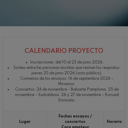
J. C. Arriaga: Los esclavos
felices. Obertura
J. C. Arriaga
Joseph Haydn: Sinfonía nº83
Joseph Haydn
El cant dels ocells
Popular / Pau Casals
Franz Schmidt: Sinfonía nº4
Franz Schmidt
CALENDARIO PROYECTO
Franz Schubert: Canción
nocturna en el bosque
Franz Schubert
Inscripciones: del 10 al 23 de junio 2026.
Sorteo entre las personas inscritas que reúnan los requisitos:
Johannes Brahms: Sinfonía
nº2
jueves 25 de junio 2026 (acto público).
Johannes Brahms
Comienzo de los ensayos: 16 de septiembre 2026 –
Antonin Dvorak: Sinfonía nº6
Miramon.
Antonin Dvorak
Conciertos: 24 de noviembre - Baluarte Pamplona. 25 de
noviembre – Euskalduna. 26 y 27 de noviembre – Kursaal
Johannes Brahms: Concierto
para piano nº1
Donostia.
Johannes Brahms
Ludwig van Beethoven:
Sinfonía nº2
Fechas ensayos /
Ludwig van Beethoven
Lugar
conciertos
Horario
Wolfgang Amadeus Mozart:
Coro amateur