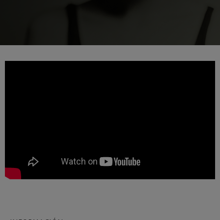
J. C. Arriaga: Los esclavos
felices. Obertura
J. C. Arriaga
Joseph Haydn: Sinfonía nº83
Joseph Haydn
El cant dels ocells
Popular / Pau Casals
Franz Schmidt: Sinfonía nº4
Franz Schmidt
Franz Schubert: Canción
nocturna en el bosque
Franz Schubert
Johannes Brahms: Sinfonía
nº2
Johannes Brahms
Antonin Dvorak: Sinfonía nº6
Antonin Dvorak
Johannes Brahms: Concierto
para piano nº1
Johannes Brahms
Ludwig van Beethoven:
Sinfonía nº2
Ludwig van Beethoven
Wolfgang Amadeus Mozart: