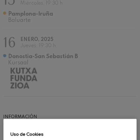
15
Miércoles, 19:30 h.
Pamplona-Iruña
Baluarte
16
ENERO, 2025
Jueves, 19:30 h.
Donostia-San Sebastián B
Kursaal
INFORMACIÓN
Nota: este programa de conciertos ha sido
Uso de Cookies
modificado. Bajo la batuta de Alexandre Bloch, la