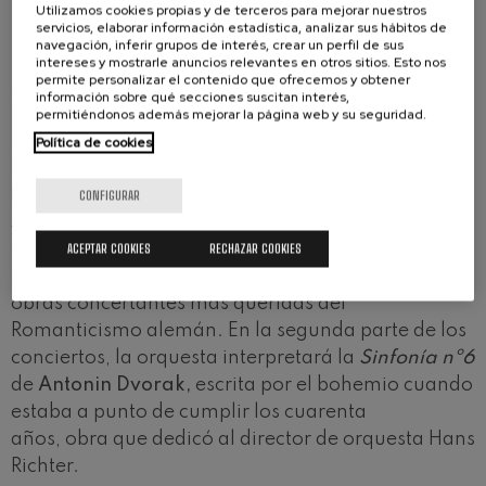
Utilizamos cookies propias y de terceros para mejorar nuestros
orquesta interpretará en la segunda parte de los
servicios, elaborar información estadística, analizar sus hábitos de
conciertos la
Sinfonía nº6
de Dvorak.
navegación, inferir grupos de interés, crear un perfil de sus
intereses y mostrarle anuncios relevantes en otros sitios. Esto nos
permite personalizar el contenido que ofrecemos y obtener
Si los solistas de cuerda eran protagonistas en el
información sobre qué secciones suscitan interés,
programa anterior, esta vez lo será el piano de
permitiéndonos además mejorar la página web y su seguridad.
manos de
Denis Kozhukhin
, ganador del Concurso
Política de cookies
Reina Isabel en 2010. Bajo la batuta de
Alexandre
Bloch
interpretará el
Concierto para piano nº1
de
CONFIGURAR
Johannes Brahms
, que originalmente iba a ser
una sinfonía y que atesora por ello un carácter
ACEPTAR COOKIES
RECHAZAR COOKIES
muy particular que lo ha erigido en una de las
obras concertantes más queridas del
Romanticismo alemán. En la segunda parte de los
conciertos, la orquesta interpretará la
Sinfonía nº6
de
Antonin Dvorak,
escrita por el bohemio cuando
estaba a punto de cumplir los cuarenta
años, obra que dedicó al director de orquesta Hans
Richter.