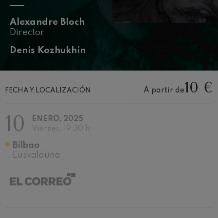
J. C. Arriaga: Los esclavos
felices. Obertura
J. C. Arriaga
Alexandre Bloch
Joseph Haydn: Sinfonía nº83
Director
Joseph Haydn
El cant dels ocells
Denis Kozhukhin
Popular / Pau Casals
Franz Schmidt: Sinfonía nº4
Franz Schmidt
10 €
A partir de
Franz Schubert: Canción
FECHA Y LOCALIZACIÓN
nocturna en el bosque
Franz Schubert
10
Johannes Brahms: Sinfonía
ENERO, 2025
nº2
Viernes, 19:30 h.
Johannes Brahms
Antonin Dvorak: Sinfonía nº6
Bilbao
Antonin Dvorak
Euskalduna
Johannes Brahms: Concierto
para piano nº1
Johannes Brahms
Ludwig van Beethoven:
Sinfonía nº2
Ludwig van Beethoven
Wolfgang Amadeus Mozart: