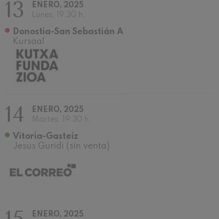
13
Concierto para violín nº5
ENERO, 2025
Wolfgang Amadeus Mozart
Lunes, 19:30 h.
Max Bruch: Kol nidrei
Donostia-San Sebastián A
Max Bruch
Kursaal
Robert Schumann: Concierto
para violín
Robert Schumann
Gabriel Fauré: Pelléas et
Mélisande
Gabriel Fauré
Franz Schubert: Sinfonía nº9,
'La grande'
14
ENERO, 2025
Franz Schubert
Martes, 19:30 h.
Wolfgang Amadeus Mozart:
Concierto para clarinete
Vitoria-Gasteiz
Wolfgang Amadeus Mozart
Jesus Guridi (sin venta)
ENERO, 2025