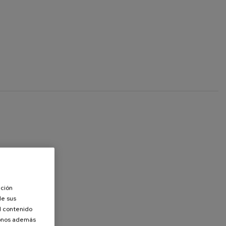
ación
de sus
el contenido
donos además