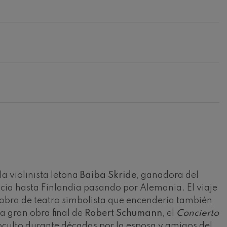
la violinista letona
Baiba Skride
, ganadora del
cia hasta Finlandia pasando por Alemania. El viaje
obra de teatro simbolista que encendería también
a gran obra final de
Robert Schumann
, el
Concierto
 oculto durante décadas por la esposa y amigos del