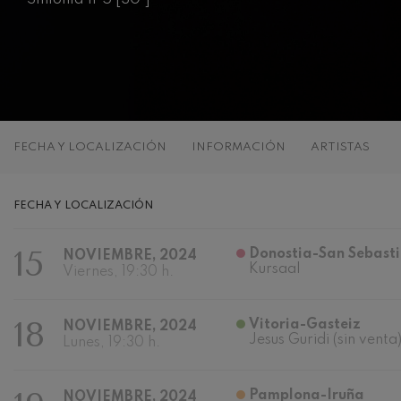
C. Franck: Var
C. Franck
J. Brahms: Sin
J. Brahms
J. C. Arriaga:
FECHA Y LOCALIZACIÓN
INFORMACIÓN
ARTISTAS
J. C. Arriaga
Joseph Haydn:
FECHA Y LOCALIZACIÓN
Joseph Haydn
15
Donostia-San Sebast
NOVIEMBRE, 2024
El cant dels oc
Kursaal
Popular / Pau 
Viernes, 19:30 h.
Franz Schmidt
18
Vitoria-Gasteiz
NOVIEMBRE, 2024
Franz Schmidt
Jesus Guridi (sin venta
Lunes, 19:30 h.
Franz Schuber
bosque
Pamplona-Iruña
Franz Schubert
NOVIEMBRE, 2024