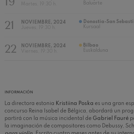
19
Baluarte
Martes, 19:30 h.
Johannes Brah
Johannes Brah
21
Donostia-San Sebasti
NOVIEMBRE, 2024
Kursaal
Jueves, 19:30 h.
Antonin Dvora
Antonin Dvora
22
Bilbao
NOVIEMBRE, 2024
Euskalduna
Johannes Brah
Viernes, 19:30 h.
Johannes Brah
Ludwig van Be
Ludwig van Be
Wolfgang Ama
INFORMACIÓN
violín nº5
Wolfgang Ama
La directora estonia
Kristiina Poska
es una gran espe
concurso Reina Isabel de Bélgica, abordará un pro
Max Bruch: Kol
Max Bruch
partirá con la música incidental de
Gabriel Fauré
p
la imaginación de compositores como Debussy, Schoe
Robert Schuma
para violín
. Escrito cuatro meses antes de su inte