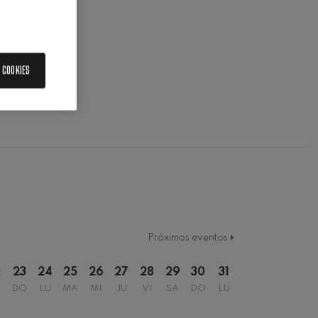
 COOKIES
Próximos eventos
2
23
24
25
26
27
28
29
30
31
DO
LU
MA
MI
JU
VI
SA
DO
LU