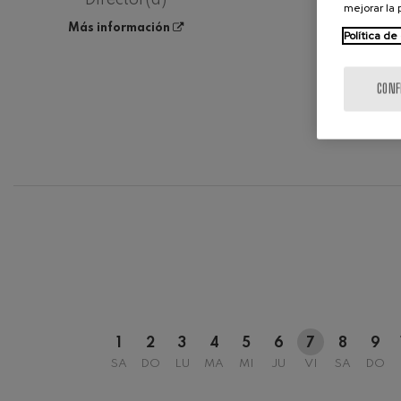
mejorar la
Más información
Política de
CONF
12
AGOSTO, 
MIÉRCOLES
H.
1
2
3
4
5
6
7
8
9
SA
DO
LU
MA
MI
JU
VI
SA
DO