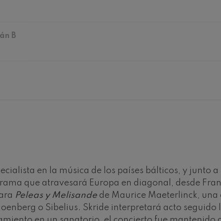
ms: Sinfonía nº2
ms
án B
k: Sinfonía nº6
k
ms: Concierto para piano nº1
ms
ethoven: Sinfonía nº2
ethoven
deus Mozart: Concierto para
deus Mozart
cialista en la música de los países bálticos, y junto a 
grama que atravesará Europa en diagonal, desde Fran
 nidrei
ara
Peleas y Melisande
de Maurice Maeterlinck, una 
nberg o Sibelius. Skride interpretará acto seguido l
nn: Concierto para violín
rnamiento en un sanatorio, el concierto fue mantenido