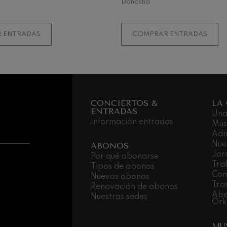
Donostia
 ENTRADAS
COMPRAR ENTRADAS
CONCIERTOS &
LA
ENTRADAS
Una
Información entradas
Mús
Adm
Nue
ABONOS
Jor
Por qué abonarse
Tra
Tipos de abonos
Com
Nuevos abonos
Tra
Renovación de abonos
Abe
Nuestras sedes
Ork
MU