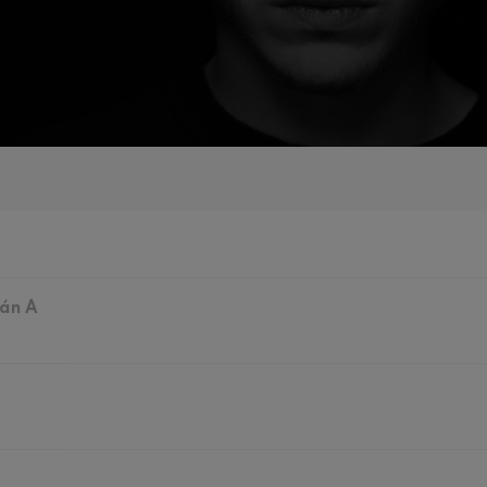
iaciones sinfónicas
fonía nº4
 Los esclavos felices. Obertura
 Sinfonía nº83
ián A
ells
Casals
: Sinfonía nº4
)
t: Canción nocturna en el