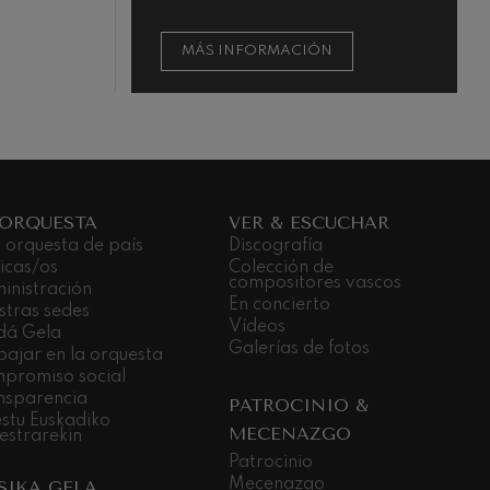
MÁS INFORMACIÓN
 ORQUESTA
VER & ESCUCHAR
 orquesta de país
Discografía
icas/os
Colección de
compositores vascos
inistración
En concierto
stras sedes
Vídeos
dá Gela
Galerías de fotos
bajar en la orquesta
promiso social
nsparencia
PATROCINIO &
stu Euskadiko
MECENAZGO
estrarekin
Patrocinio
Mecenazgo
SIKA GELA