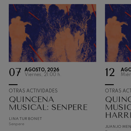
07
12
AGOSTO, 2026
AGO
Viernes, 21:00
h.
Miér
OTRAS ACTIVIDADES
OTRAS ACT
QUINCENA
QUIN
MUSICAL: SENPERE
MUSIC
HARR
LINA TUR BONET
Senpere
JUANJO ME