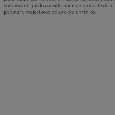
Robert Schuma
compositor, que lo consideraban un producto de la
popular y majestuosa de su ciclo sinfónico.
Gabriel Fauré:
Gabriel Fauré
Franz Schubert
Franz Schubert
Wolfgang Ama
clarinete
Wolfgang Ama