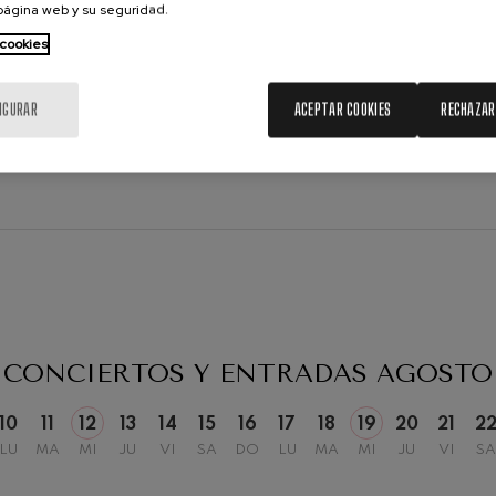
 página web y su seguridad.
 cookies
IGURAR
ACEPTAR COOKIES
RECHAZAR
19
2026
AGOSTO, 2026
, 20:00
MIÉRCOLES, 20:00
H.
CONCIERTOS Y ENTRADAS
AGOSTO
10
11
12
13
14
15
16
17
18
19
20
21
2
LU
MA
MI
JU
VI
SA
DO
LU
MA
MI
JU
VI
SA