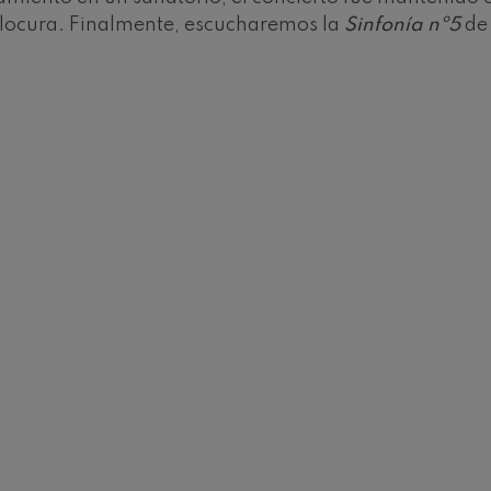
nn
 locura. Finalmente, escucharemos la
Sinfonía nº5
d
 Pelléas et Mélisande
: Sinfonía nº9, 'La grande'
deus Mozart: Concierto para
deus Mozart