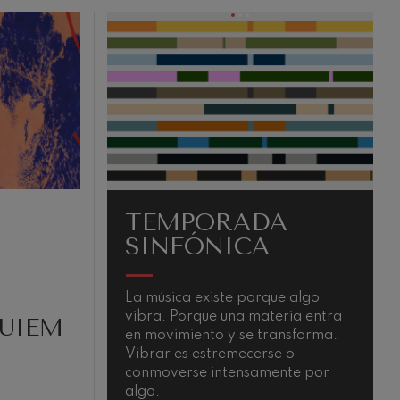
TEMPORADA
SINFÓNICA
La música existe porque algo
L
vibra. Porque una materia entra
a
QUIEM
en movimiento y se transforma.
c
Vibrar es estremecerse o
y
conmoverse intensamente por
m
algo.
d